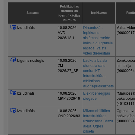
Publikācijas
datums un
Statuss
Iepirkums
Pasūt
identifikācijas
numurs
Izsludināts
10.08.2026
Dinamiskās
Valsts vide
VVD
iepirkumu
(90000017
2026/18.1
sistēmas izveide
kokskaidu granulu
iegādei Valsts
vides dienestam
Līgums noslēgts
10.08.2026
Lauku atbalsta
Zemkopība
ZM
dienesta datu
ministrija
2026/27_SP
centra IKT
(90000064
infrastruktūras
atbilstības
audits/priekšizpēte
Izsludināts
10.08.2026
Elektroenerģijas
"Mārupes 
MKP 2026/19
piegāde
pakalpojum
(40103111
Izsludināts
10.08.2026
Mikromobilitātes
Ogres nov
ONP 2026/83
infrastruktūras
pašvaldība
uzlabošana Bērzu
(90000024
alejā, Ogres
pilsētā