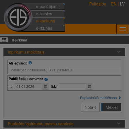
Palīdzība
EN
|
LV
e-pasūtījumi
e-izsoles
e-konkursi
e-izziņas
Iepirkumi
Iepirkumu meklētājs
Atslēgvārdi:
Publikācijas datums:
no
līdz
Paplašinātā meklēšana
Notīrīt
Meklēt
Publicēto iepirkumu posmu saraksts