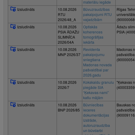
materiālu iegāde
Izsludināts
10.08.2026
Būvuzraudzības
Rīgas Tehn
RTU
pakalpojumi RTU
universitāt
2026/48_A
vajadzībām
(90000068
Izsludināts
10.08.2026
Optiskās
Ādažu slim
PSIA ĀDAŽU
koherences
PSIA (400
SLIMNĪCA
tomogrāfijas
2026/04A
iekārta
Izsludināts
10.08.2026
Revidenta
Madonas 
MNP 2026/37
pakalpojumu
pašvaldība
sniegšana
(90000054
Madonas novada
pašvaldībai par
2026.gadu
Izsludināts
10.08.2026
Kokskaidu granulu
"Ķekavas n
2026/7
piegāde SIA
(40003359
“Ķekavas nami”
katlu mājām
Izsludināts
10.08.2026
Būvniecības
Bauskas n
BNP 2026/85
ieceres
pašvaldība
dokumentācijas
(90009116
izstrāde,
autoruzraudzība
un būvdarbi