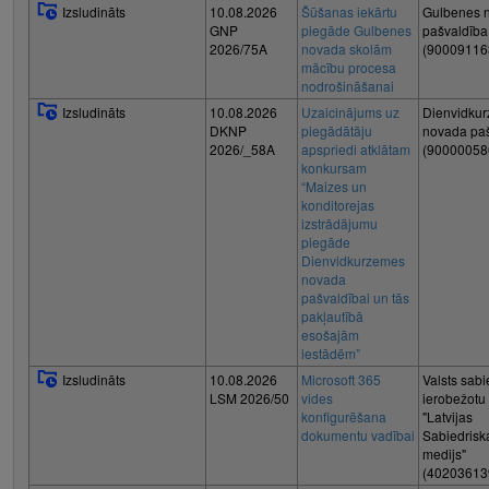
Izsludināts
10.08.2026
Šūšanas iekārtu
Gulbenes 
GNP
piegāde Gulbenes
pašvaldība
2026/75A
novada skolām
(90009116
mācību procesa
nodrošināšanai
Izsludināts
10.08.2026
Uzaicinājums uz
Dienvidku
DKNP
piegādātāju
novada pa
2026/_58A
apspriedi atklātam
(90000058
konkursam
“Maizes un
konditorejas
izstrādājumu
piegāde
Dienvidkurzemes
novada
pašvaldībai un tās
pakļautībā
esošajām
iestādēm”
Izsludināts
10.08.2026
Microsoft 365
Valsts sabi
LSM 2026/50
vides
ierobežotu 
konfigurēšana
"Latvijas
dokumentu vadībai
Sabiedrisk
medijs"
(40203613