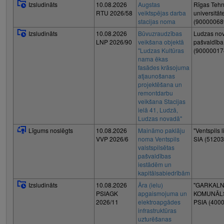
Izsludināts
10.08.2026
Augstas
Rīgas Tehn
RTU 2026/58
veiktspējas darba
universitāt
stacijas noma
(90000068
Izsludināts
10.08.2026
Būvuzraudzības
Ludzas no
LNP 2026/90
veikšana objektā
pašvaldība
"Ludzas Kultūras
(90000017
nama ēkas
fasādes krāsojuma
atjaunošanas
projektēšana un
remontdarbu
veikšana Stacijas
ielā 41, Ludzā,
Ludzas novadā"
Līgums noslēgts
10.08.2026
Maināmo paklāju
"Ventspils l
VVP 2026/6
noma Ventspils
SIA (5120
valstspilsētas
pašvaldības
iestādēm un
kapitālsabiedrībām
Izsludināts
10.08.2026
Āra (ielu)
"GARKAL
PSIAGK
apgaismojuma un
KOMUNĀL
2026/11
elektroapgādes
PSIA (400
infrastruktūras
uzturēšanas