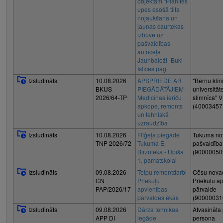
objektam “Plānītes
upes esošā tilta
nojaukšana un
jaunas caurtekas
izbūve uz
pašvaldības
autoceļa
Jaunbaloži–Buki
Īslīces pag
Izsludināts
10.08.2026
APSPRIEDE AR
"Bērnu klīn
BKUS
PIEGĀDĀTĀJIEM -
universitāt
2026/64-TP
Medicīnas ierīču
slimnīca" 
apkope, remonts
(40003457
un tehniskā
uzraudzība
Izsludināts
10.08.2026
Flīģeļa piegāde
Tukuma no
TNP 2026/72
Tukuma E.
pašvaldība
Birznieka - Upīša
(90000050
1. pamatskolai
Izsludināts
09.08.2026
Telpu remontdarbi
Cēsu nova
CN
Priekuļu
Priekuļu a
PAP/2026/17
apvienības
pārvalde
pārvaldes ēkās
(90000031
Izsludināts
09.08.2026
Dārza tehnikas
Atvasināta
APP DI
iegāde
persona