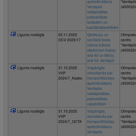
apdrošināšana
"Ventspil
Ventspils
(400032
valtspilsētas
pašvaldības
iestādēm un
kapitālsabiedrībām
Līgums noslēgts
03.11.2025
Ģērbtuvju un
Olimpisk
OCV 2025/17
sanitārā bloka
centrs
izbūve futbola
"Ventspil
stadionam Katoļu
(400032
ielā 40 un Bērzu
ielā 54, Ventspilī
Līgums noslēgts
31.10.2025
Vispārīgās
Olimpisk
VVP
vienošanās par
centrs
2024/7_Kasko
transportlīdzekļu
"Ventspil
apdrošināšanu
(400032
Ventspils
valstspilsētas
pašvaldības
vajadzībām
Līgums noslēgts
31.10.2025
Vispārīgās
Olimpisk
VVP
vienošanās par
centrs
2024/7_OCTA
transportlīdzekļu
"Ventspil
apdrošināšanu
(400032
Ventspils