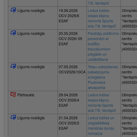
7/9, Ventspilī
Līgums noslēgts
19.06.2026
Ledus halles
Olimpisk
OCV 2026/6
ieejas kāpņu
centrs
ESAF
remonts Sporta
"Ventspil
iela 7/9, Ventspilī
(400032
Līgums noslēgts
20.05.2026
Pacēlāju platformu
Olimpisk
OCV 2026/ 05
personām ar
centrs
ESAF
kustību
"Ventspil
traucējumiem
(400032
piegāde un
uzstādīšana
Līgums noslēgts
07.05.2026
Telpu uzkopšanas
Olimpisk
OCV2026/10CA
pakalpojumu
centrs
sniegšana
"Ventspil
Pludmales
(400032
akvaparkā
Pārtraukts
29.04.2026
Ledus halles
Olimpisk
OCV 2026/4
ieejas kāpņu
centrs
ESAF
remonts Sporta
"Ventspil
ielā 7/9, Ventspilī
(400032
Līgums noslēgts
21.04.2026
Ledus halles un
Olimpisk
OCV 2026/3
vieglatlētikas
centrs
ESAF
manēžas durvju
"Ventspil
nomaiņa
(400032