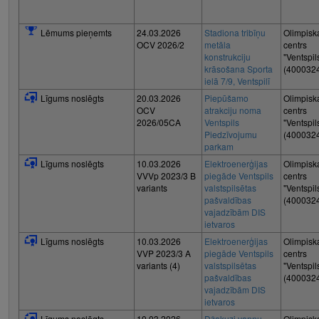
Lēmums pieņemts
24.03.2026
Stadiona tribīņu
Olimpisk
OCV 2026/2
metāla
centrs
konstrukciju
"Ventspil
krāsošana Sporta
(400032
ielā 7/9, Ventspilī
Līgums noslēgts
20.03.2026
Piepūšamo
Olimpisk
OCV
atrakciju noma
centrs
2026/05CA
Ventspils
"Ventspil
Piedzīvojumu
(400032
parkam
Līgums noslēgts
10.03.2026
Elektroenerģijas
Olimpisk
VVVp 2023/3 B
piegāde Ventspils
centrs
variants
valstspilsētas
"Ventspil
pašvaldības
(400032
vajadzībām DIS
ietvaros
Līgums noslēgts
10.03.2026
Elektroenerģijas
Olimpisk
VVP 2023/3 A
piegāde Ventspils
centrs
variants (4)
valstspilsētas
"Ventspil
pašvaldības
(400032
vajadzībām DIS
ietvaros
Līgums noslēgts
10.03.2026
Džakuzi vannu
Olimpisk