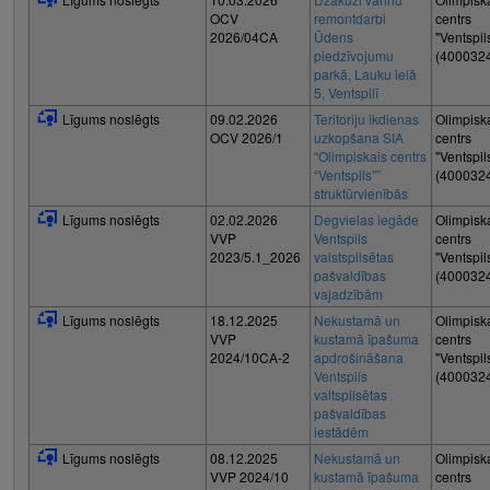
OCV
remontdarbi
centrs
2026/04CA
Ūdens
"Ventspil
piedzīvojumu
(400032
parkā, Lauku ielā
5, Ventspilī
Līgums noslēgts
09.02.2026
Teritoriju ikdienas
Olimpisk
OCV 2026/1
uzkopšana SIA
centrs
“Olimpiskais centrs
"Ventspil
“Ventspils””
(400032
struktūrvienībās
Līgums noslēgts
02.02.2026
Degvielas iegāde
Olimpisk
VVP
Ventspils
centrs
2023/5.1_2026
valstspilsētas
"Ventspil
pašvaldības
(400032
vajadzībām
Līgums noslēgts
18.12.2025
Nekustamā un
Olimpisk
VVP
kustamā īpašuma
centrs
2024/10CA-2
apdrošināšana
"Ventspil
Ventspils
(400032
valtspilsētas
pašvaldības
iestādēm
Līgums noslēgts
08.12.2025
Nekustamā un
Olimpisk
VVP 2024/10
kustamā īpašuma
centrs