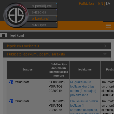
Palīdzība
EN
|
LV
e-pasūtījumi
e-izsoles
e-konkursi
e-izziņas
Iepirkumi
Iepirkumu meklētājs
Publicēto iepirkumu posmu saraksts
Publikācijas
datums un
Statuss
Iepirkums
Pasūtī
identifikācijas
numurs
Izsludināts
04.08.2026
Mugurkaula un
Traumato
VSIA TOS
locītavu ķirurģijas
un ortop
2026/21K
centra (3. nodaļas)
slimnīca
projektēšana
(400034
Izsludināts
30.07.2026
Plaukstas un pirkstu
Traumato
VSIA TOS
locītavu (I
un ortop
2026/27K
karpometakarpālās,
slimnīca
metakarpofalangeālo
(400034