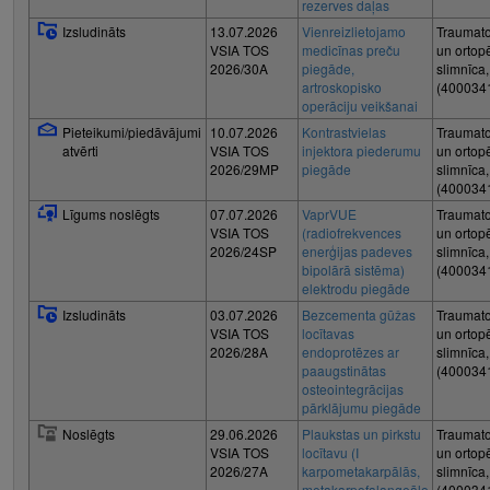
rezerves daļas
Izsludināts
13.07.2026
Vienreizlietojamo
Traumato
VSIA TOS
medicīnas preču
un ortop
2026/30A
piegāde,
slimnīca
artroskopisko
(400034
operāciju veikšanai
Pieteikumi/piedāvājumi
10.07.2026
Kontrastvielas
Traumato
atvērti
VSIA TOS
injektora piederumu
un ortop
2026/29MP
piegāde
slimnīca
(400034
Līgums noslēgts
07.07.2026
VaprVUE
Traumato
VSIA TOS
(radiofrekvences
un ortop
2026/24SP
enerģijas padeves
slimnīca
bipolārā sistēma)
(400034
elektrodu piegāde
Izsludināts
03.07.2026
Bezcementa gūžas
Traumato
VSIA TOS
locītavas
un ortop
2026/28A
endoprotēzes ar
slimnīca
paaugstinātas
(400034
osteointegrācijas
pārklājumu piegāde
Noslēgts
29.06.2026
Plaukstas un pirkstu
Traumato
VSIA TOS
locītavu (I
un ortop
2026/27A
karpometakarpālās,
slimnīca
metakarpofalangeālo
(400034