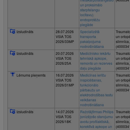
un proksimālo
starpfalangu
locītavu)
endoprotēžu
piegāde
Izsludināts
28.07.2026
Specializētā
Traumato
VSIA TOS
transporta
un ortop
2026/33MP
pakalpojuma
slimnīca
nodrošināšana
(400034
Izsludināts
20.07.2026
Medicīnisko iekārtu
Traumato
VSIA TOS
tehniskā apkope,
un ortop
2026/25A
remonts un rezerves
slimnīca
daļu piegāde
(400034
Lēmums pieņemts
16.07.2026
Medicīnas ierīču
Traumato
VSIA TOS
inspicēšanas,
un ortop
2026/31MP
funkcionālo
slimnīca
pārbaužu un
(400034
elektrodrošības testu
veikšanas
nodrošināšana
Izsludināts
14.07.2026
Ražotājfirmas Philips
Traumato
VSIA TOS
jonizējošo starojumu
un ortop
2026/18K
avotu profilaktiskā,
slimnīca
korektīvā apkope un
(400034