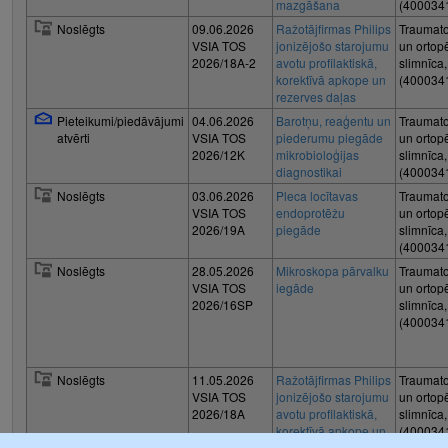
mazgāšana
(400034
Noslēgts
09.06.2026
Ražotājfirmas Philips
Traumato
VSIA TOS
jonizējošo starojumu
un ortop
2026/18A-2
avotu profilaktiskā,
slimnīca
korektīvā apkope un
(400034
rezerves daļas
Pieteikumi/piedāvājumi
04.06.2026
Barotņu, reaģentu un
Traumato
atvērti
VSIA TOS
piederumu piegāde
un ortop
2026/12K
mikrobioloģijas
slimnīca
diagnostikai
(400034
Noslēgts
03.06.2026
Pleca locītavas
Traumato
VSIA TOS
endoprotēžu
un ortop
2026/19A
piegāde
slimnīca
(400034
Noslēgts
28.05.2026
Mikroskopa pārvalku
Traumato
VSIA TOS
iegāde
un ortop
2026/16SP
slimnīca
(400034
Noslēgts
11.05.2026
Ražotājfirmas Philips
Traumato
VSIA TOS
jonizējošo starojumu
un ortop
2026/18A
avotu profilaktiskā,
slimnīca
korektīvā apkope un
(400034
rezerves daļas