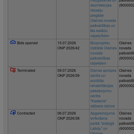
dezinfekcijas
(900000
līdzekļu
piegāde
Olaines novada
pašvaldības un
tās iestāžu
vajadzībām
Bids opened
15.07.2026
Būvprojektu
Olaines
ONP 2026/42
izstrāde Olaines
novada
novada
pašvaldī
pašvaldības
(900000
objektiem
Terminated
09.07.2026
Dienas aprūpes
Olaines
ONP 2026/39
centra un
novada
sociālās
pašvaldī
rehabilitācijas
(900000
pakalpojumu
centra
"Kastanis"
vējtvera izbūve
Contracted
06.07.2026
Apgaismojuma
Olaines
ONP 2026/38
ierīkošana
novada
parkā “Izstaigā
pašvaldī
Latviju” un
(900000
Olaines