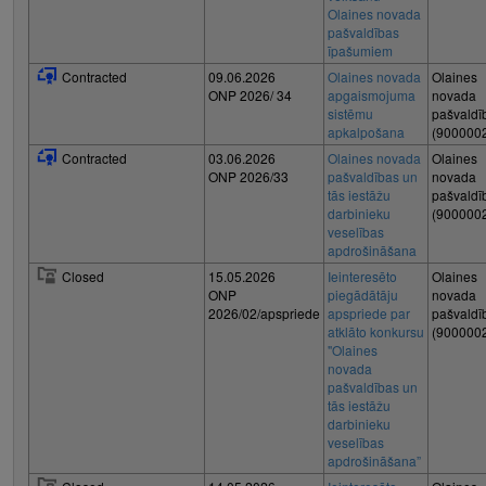
Olaines novada
pašvaldības
īpašumiem
Contracted
09.06.2026
Olaines novada
Olaines
ONP 2026/ 34
apgaismojuma
novada
sistēmu
pašvaldī
apkalpošana
(900000
Contracted
03.06.2026
Olaines novada
Olaines
ONP 2026/33
pašvaldības un
novada
tās iestāžu
pašvaldī
darbinieku
(900000
veselības
apdrošināšana
Closed
15.05.2026
Ieinteresēto
Olaines
ONP
piegādātāju
novada
2026/02/apspriede
apspriede par
pašvaldī
atklāto konkursu
(900000
"Olaines
novada
pašvaldības un
tās iestāžu
darbinieku
veselības
apdrošināšana”