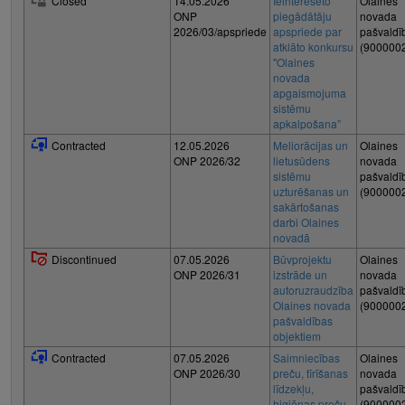
Closed
14.05.2026
Ieinteresēto
Olaines
ONP
piegādātāju
novada
2026/03/apspriede
apspriede par
pašvaldī
atklāto konkursu
(900000
"Olaines
novada
apgaismojuma
sistēmu
apkalpošana”
Contracted
12.05.2026
Meliorācijas un
Olaines
ONP 2026/32
lietusūdens
novada
sistēmu
pašvaldī
uzturēšanas un
(900000
sakārtošanas
darbi Olaines
novadā
Discontinued
07.05.2026
Būvprojektu
Olaines
ONP 2026/31
izstrāde un
novada
autoruzraudzība
pašvaldī
Olaines novada
(900000
pašvaldības
objektiem
Contracted
07.05.2026
Saimniecības
Olaines
ONP 2026/30
preču, tīrīšanas
novada
līdzekļu,
pašvaldī
higiēnas preču
(900000