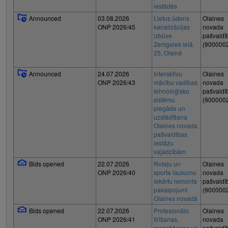
iestādēs
Announced
03.08.2026
Lietus ūdens
Olaines
ONP 2026/45
kanalizācijas
novada
izbūve
pašvaldī
Zemgales ielā
(900000
25, Olainē
Announced
24.07.2026
Interaktīvu
Olaines
ONP 2026/43
mācību vadības
novada
tehnoloģisko
pašvaldī
sistēmu
(900000
piegāde un
uzstādīšana
Olaines novada
pašvaldības
iestāžu
vajadzībām
Bids opened
22.07.2026
Rotaļu un
Olaines
ONP 2026/40
sporta laukumu
novada
iekārtu remonta
pašvaldī
pakalpojumi
(900000
Olaines novadā
Bids opened
22.07.2026
Profesionālo
Olaines
ONP 2026/41
tīrīšanas,
novada
mazgāšanas un
pašvaldī