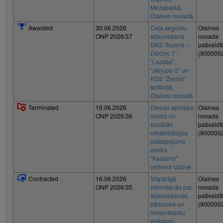
Mežaparkā,
Olaines novadā
Awarded
30.06.2026
Ceļa segumu
Olaines
ONP 2026/37
atjaunošana
novada
DKS “Aurora –
pašvaldī
Dārziņi 1”,
(900000
“Lazdas”,
“Jāņupe-2” un
KDS “Ziediņi”
teritorijā,
Olaines novadā
Terminated
19.06.2026
Dienas aprūpes
Olaines
ONP 2026/36
centra un
novada
sociālās
pašvaldī
rehabilitācijas
(900000
pakalpojumu
centra
"Kastanis"
vējtvera izbūve
Contracted
16.06.2026
Vispārīgā
Olaines
ONP 2026/35
vienošanās par
novada
atjaunošanas,
pašvaldī
pārbūves un
(900000
remontdarbu
veikšanu