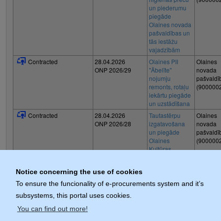
un piederumu
piegāde
Olaines novada
pašvaldības un
tās iestāžu
vajadzībām
Contracted
28.04.2026
Olaines PII
Olaines
ONP 2026/29
"Ābelīte"
novada
nojumju
pašvaldī
remonts, rotaļu
(900000
iekārtu piegāde
un uzstādīšana
Contracted
28.04.2026
Tautastērpu
Olaines
ONP 2026/28
izgatavošana
novada
un piegāde
pašvaldī
Olaines
(900000
Kultūras
centram
Notice concerning the use of cookies
1
-
20
from
443
entries
To ensure the funcionality of e-procurements system and it’s
Next page
page
from
23
subsystems, this portal uses cookies.
You can find out more!