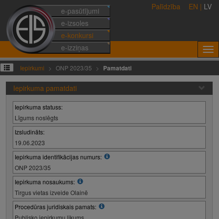
Palīdzība
EN
|
LV
e-pasūtījumi
e-izsoles
e-konkursi
e-izziņas
Iepirkumi
ONP 2023/35
Pamatdati
Iepirkuma pamatdati
Iepirkuma statuss:
Līgums noslēgts
Izsludināts:
19.06.2023
Iepirkuma identifikācijas numurs:
ONP 2023/35
Iepirkuma nosaukums:
Tirgus vietas izveide Olainē
Procedūras juridiskais pamats:
Publisko iepirkumu likums