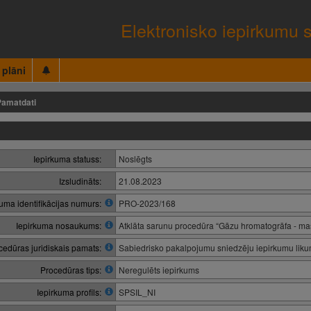
Elektronisko iepirkumu 
 plāni
Pamatdati
Iepirkuma statuss:
Noslēgts
Izsludināts:
21.08.2023
kuma identifikācijas numurs:
PRO-2023/168
Iepirkuma nosaukums:
Atklāta sarunu procedūra “Gāzu hromatogrāfa - ma
cedūras juridiskais pamats:
Sabiedrisko pakalpojumu sniedzēju iepirkumu lik
Procedūras tips:
Neregulēts iepirkums
Iepirkuma profils:
SPSIL_NI