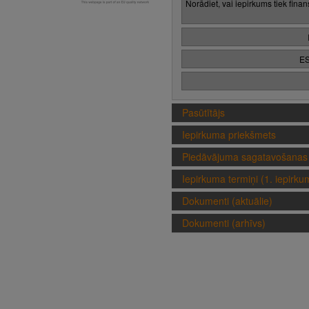
Norādiet, vai iepirkums tiek fina
ES
Pasūtītājs
Iepirkuma priekšmets
Piedāvājuma sagatavošanas 
Iepirkuma termiņi (1. iepirk
Dokumenti (aktuālie)
Dokumenti (arhīvs)