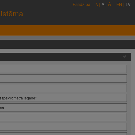
A
Palīdzība
|
A
|
EN
|
LV
A
sistēma
sspektrometra iegāde”
ums