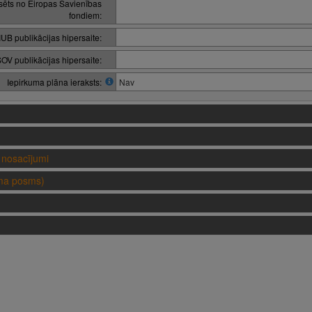
nsēts no Eiropas Savienības
fondiem:
IUB publikācijas hipersaite:
OV publikācijas hipersaite:
Iepirkuma plāna ieraksts:
Nav
nosacījumi
uma posms)