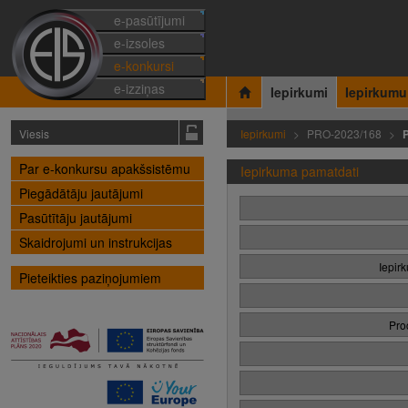
e-pasūtījumi
e-izsoles
e-konkursi
e-izziņas
Iepirkumi
Iepirkumu
Viesis
Iepirkumi
PRO-2023/168
Par e-konkursu apakšsistēmu
Iepirkuma pamatdati
Piegādātāju jautājumi
Pasūtītāju jautājumi
Skaidrojumi un instrukcijas
Iepir
Pieteikties paziņojumiem
Pro