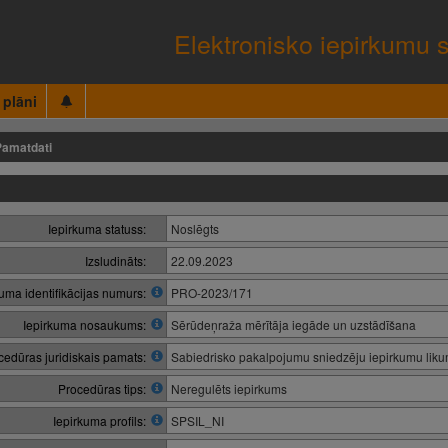
Elektronisko iepirkumu 
 plāni
Pamatdati
Iepirkuma statuss:
Noslēgts
Izsludināts:
22.09.2023
kuma identifikācijas numurs:
PRO-2023/171
Iepirkuma nosaukums:
Sērūdeņraža mērītāja iegāde un uzstādīšana
cedūras juridiskais pamats:
Sabiedrisko pakalpojumu sniedzēju iepirkumu lik
Procedūras tips:
Neregulēts iepirkums
Iepirkuma profils:
SPSIL_NI