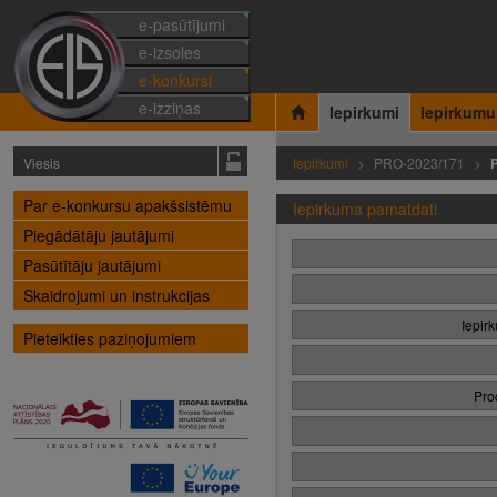
e-pasūtījumi
e-izsoles
e-konkursi
e-izziņas
Iepirkumi
Iepirkumu
Viesis
Iepirkumi
PRO-2023/171
Par e-konkursu apakšsistēmu
Iepirkuma pamatdati
Piegādātāju jautājumi
Pasūtītāju jautājumi
Skaidrojumi un instrukcijas
Iepir
Pieteikties paziņojumiem
Pro