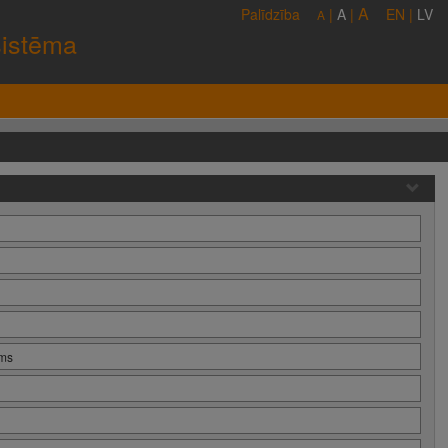
A
Palīdzība
|
A
|
EN
|
LV
A
sistēma
ums