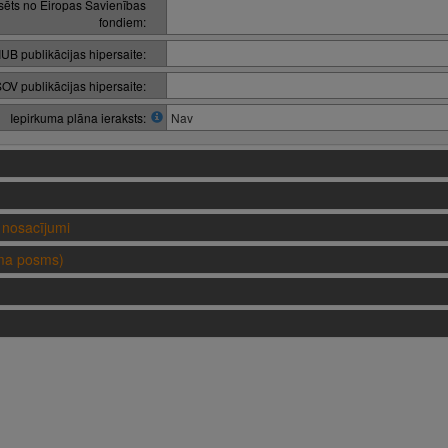
nsēts no Eiropas Savienības
fondiem:
IUB publikācijas hipersaite:
OV publikācijas hipersaite:
Iepirkuma plāna ieraksts:
Nav
nosacījumi
uma posms)