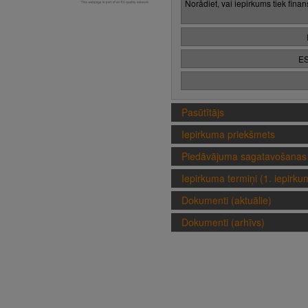
Norādiet, vai iepirkums tiek fina
ES
Pasūtītājs
Iepirkuma priekšmets
Piedāvājuma sagatavošanas 
Iepirkuma termiņi (1. iepirk
Dokumenti (aktuālie)
Dokumenti (arhīvs)