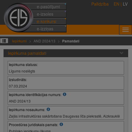
Palīdzība
EN
|
LV
e-pasūtījumi
e-izsoles
e-konkursi
e-izziņas
Iepirkumi
AND 2024/13
Pamatdati
Iepirkuma pamatdati
Iepirkuma statuss:
Līgums noslēgts
Izsludināts:
07.03.2024
Iepirkuma identifikācijas numurs:
AND 2024/13
Iepirkuma nosaukums:
Zaļās infrastruktūras sakārtošana Daugavas līča piekrastē, Aizkrauklē
Procedūras juridiskais pamats:
Publisko iepirkumu likums