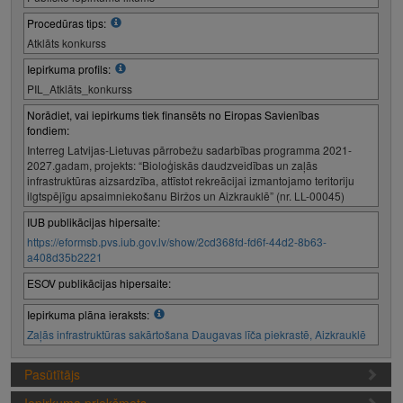
Procedūras tips:
Atklāts konkurss
Iepirkuma profils:
PIL_Atklāts_konkurss
Norādiet, vai iepirkums tiek finansēts no Eiropas Savienības
fondiem:
Interreg Latvijas-Lietuvas pārrobežu sadarbības programma 2021-
2027.gadam, projekts: “Bioloģiskās daudzveidības un zaļās
infrastruktūras aizsardzība, attīstot rekreācijai izmantojamo teritoriju
ilgtspējīgu apsaimniekošanu Biržos un Aizkrauklē” (nr. LL-00045)
IUB publikācijas hipersaite:
https://eformsb.pvs.iub.gov.lv/show/2cd368fd-fd6f-44d2-8b63-
a408d35b2221
ESOV publikācijas hipersaite:
Iepirkuma plāna ieraksts:
Zaļās infrastruktūras sakārtošana Daugavas līča piekrastē, Aizkrauklē
Pasūtītājs