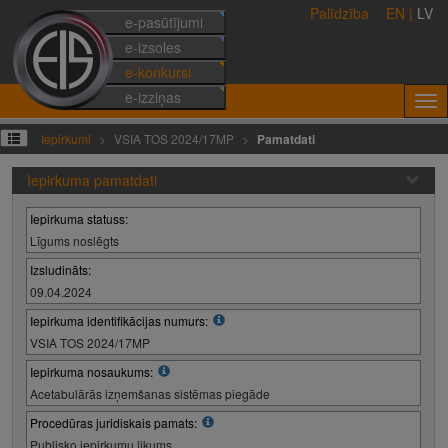
Palīdzība
EN
|
LV
e-pasūtījumi
e-izsoles
e-konkursi
e-izziņas
Iepirkumi
VSIA TOS 2024/17MP
Pamatdati
Iepirkuma pamatdati
Iepirkuma statuss:
Līgums noslēgts
Izsludināts:
09.04.2024
Iepirkuma identifikācijas numurs:
VSIA TOS 2024/17MP
Iepirkuma nosaukums:
Acetabulārās izņemšanas sistēmas piegāde
Procedūras juridiskais pamats:
Publisko iepirkumu likums