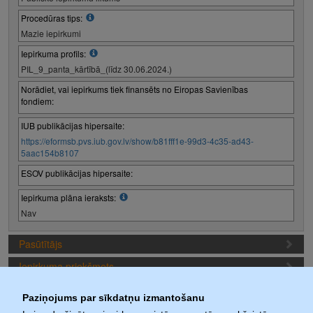
Procedūras tips:
Mazie iepirkumi
Iepirkuma profils:
PIL_9_panta_kārtībā_(līdz 30.06.2024.)
Norādiet, vai iepirkums tiek finansēts no Eiropas Savienības
fondiem:
IUB publikācijas hipersaite:
https://eformsb.pvs.iub.gov.lv/show/b81fff1e-99d3-4c35-ad43-
5aac154b8107
ESOV publikācijas hipersaite:
Iepirkuma plāna ieraksts:
Nav
Pasūtītājs
Iepirkuma priekšmets
Piedāvājuma sagatavošanas nosacījumi
Paziņojums par sīkdatņu izmantošanu
Iepirkuma termiņi