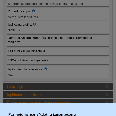
Sabiedrisko pakalpojumu sniedzēju iepirkumu likums
Procedūras tips:
Neregulēts iepirkums
Iepirkuma profils:
SPSIL_NI
Norādiet, vai iepirkums tiek finansēts no Eiropas Savienības
fondiem:
IUB publikācijas hipersaite:
ESOV publikācijas hipersaite:
Iepirkuma plāna ieraksts:
Nav
Pasūtītājs
Iepirkuma priekšmets
Piedāvājuma sagatavošanas nosacījumi
Iepirkuma termiņi (1. iepirkuma posms)
Paziņojums par sīkdatņu izmantošanu