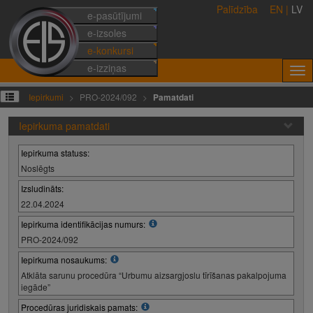
Palīdzība
EN
|
LV
e-pasūtījumi
e-izsoles
e-konkursi
e-izziņas
Iepirkumi
PRO-2024/092
Pamatdati
Iepirkuma pamatdati
Iepirkuma statuss:
Noslēgts
Izsludināts:
22.04.2024
Iepirkuma identifikācijas numurs:
PRO-2024/092
Iepirkuma nosaukums:
Atklāta sarunu procedūra “Urbumu aizsargjoslu tīrīšanas pakalpojuma
iegāde”
Procedūras juridiskais pamats: