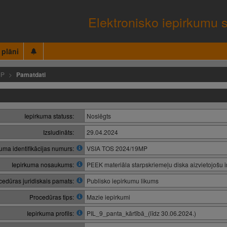
Elektronisko iepirkumu 
 plāni
MP
Pamatdati
Iepirkuma statuss:
Noslēgts
Izsludināts:
29.04.2024
kuma identifikācijas numurs:
VSIA TOS 2024/19MP
Iepirkuma nosaukums:
PEEK materiāla starpskriemeļu diska aizvietojošu i
cedūras juridiskais pamats:
Publisko iepirkumu likums
Procedūras tips:
Mazie iepirkumi
Iepirkuma profils:
PIL_9_panta_kārtībā_(līdz 30.06.2024.)