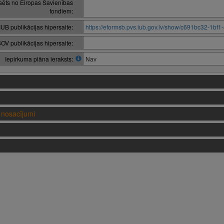
nsēts no Eiropas Savienības
fondiem:
IUB publikācijas hipersaite:
https://eformsb.pvs.iub.gov.lv/show/c691bc32-1b
OV publikācijas hipersaite:
Iepirkuma plāna ieraksts:
Nav
nosacījumi