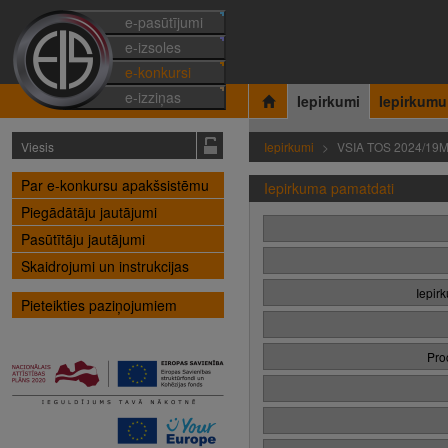
e-pasūtījumi
e-izsoles
e-konkursi
e-izziņas
Iepirkumi
Iepirkumu
Viesis
Iepirkumi
VSIA TOS 2024/19
Par e-konkursu apakšsistēmu
Iepirkuma pamatdati
Piegādātāju jautājumi
Pasūtītāju jautājumi
Skaidrojumi un instrukcijas
Iepir
Pieteikties paziņojumiem
Pro