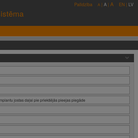
A
Palīdzība
|
A
|
EN
|
LV
A
sistēma
mplantu jostas daļai pie priekšējās pieejas piegāde