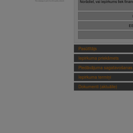
Norādiet, vai iepirkums tiek fina
ES
Pasūtītājs
Iepirkuma priekšmets
Piedāvājuma sagatavošanas 
Iepirkuma termiņi
Dokumenti (aktuālie)