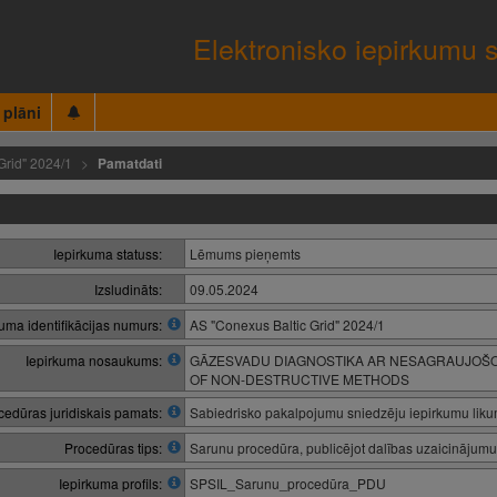
Elektronisko iepirkumu 
 plāni
Grid" 2024/1
Pamatdati
Iepirkuma statuss:
Lēmums pieņemts
Izsludināts:
09.05.2024
kuma identifikācijas numurs:
AS "Conexus Baltic Grid" 2024/1
Iepirkuma nosaukums:
GĀZESVADU DIAGNOSTIKA AR NESAGRAUJOŠO 
OF NON-DESTRUCTIVE METHODS
cedūras juridiskais pamats:
Sabiedrisko pakalpojumu sniedzēju iepirkumu lik
Procedūras tips:
Sarunu procedūra, publicējot dalības uzaicinājumu
Iepirkuma profils:
SPSIL_Sarunu_procedūra_PDU