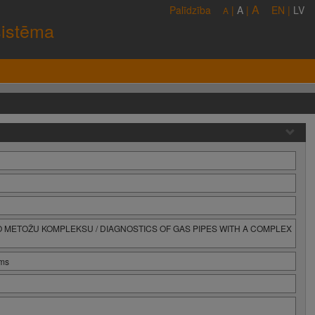
A
Palīdzība
|
A
|
EN
|
LV
A
sistēma
METOŽU KOMPLEKSU / DIAGNOSTICS OF GAS PIPES WITH A COMPLEX
ums