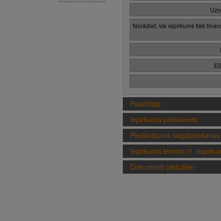
Uzņ
Norādiet, vai iepirkums tiek fina
ES
Pasūtītājs
Iepirkuma priekšmets
Piedāvājuma sagatavošanas 
Iepirkuma termiņi (1. iepirk
Dokumenti (aktuālie)