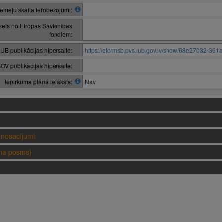
ēmēju skaita ierobežojumi:
nsēts no Eiropas Savienības
fondiem:
IUB publikācijas hipersaite:
https://eformsb.pvs.iub.gov.lv/show/68e27032-36
OV publikācijas hipersaite:
Iepirkuma plāna ieraksts:
Nav
nosacījumi
uma posms)