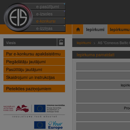
e-pasūtījumi
e-izsoles
e-konkursi
e-izziņas
Iepirkumi
Iepirkumu
Viesis
Iepirkumi
AS "Conexus Baltic 
Par e-konkursu apakšsistēmu
Iepirkuma pamatdati
Piegādātāju jautājumi
Pasūtītāju jautājumi
Skaidrojumi un instrukcijas
Iepir
Pieteikties paziņojumiem
Pro