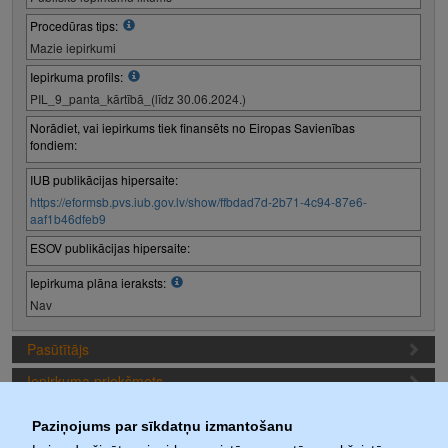
Procedūras tips:
Mazie iepirkumi
Iepirkuma profils:
PIL_9_panta_kārtībā_(līdz 30.06.2024.)
Norādiet, vai iepirkums tiek finansēts no Eiropas Savienības
fondiem:
IUB publikācijas hipersaite:
https://eformsb.pvs.iub.gov.lv/show/ffbdad7d-2b71-4c94-87e6-
aaf1b46dfeb9
ESOV publikācijas hipersaite:
Iepirkuma plāna ieraksts:
Nav
Pasūtītājs
Iepirkuma priekšmets
Piedāvājuma sagatavošanas nosacījumi
Paziņojums par sīkdatņu izmantošanu
Iepirkuma termiņi