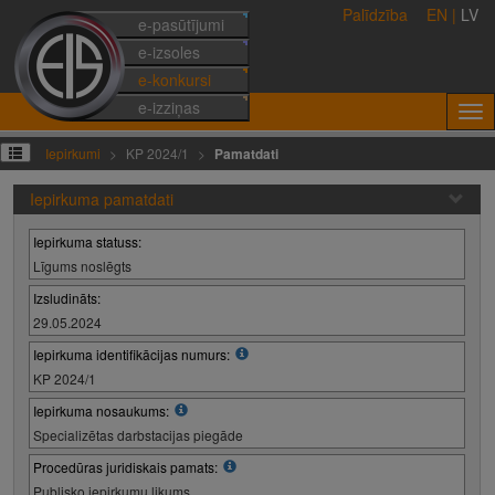
Palīdzība
EN
|
LV
e-pasūtījumi
e-izsoles
e-konkursi
e-izziņas
Iepirkumi
KP 2024/1
Pamatdati
Iepirkuma pamatdati
Iepirkuma statuss:
Līgums noslēgts
Izsludināts:
29.05.2024
Iepirkuma identifikācijas numurs:
KP 2024/1
Iepirkuma nosaukums:
Specializētas darbstacijas piegāde
Procedūras juridiskais pamats:
Publisko iepirkumu likums