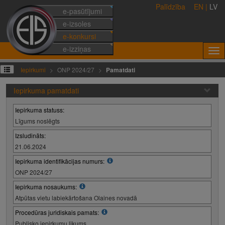
Palīdzība
EN
|
LV
e-pasūtījumi
e-izsoles
e-konkursi
e-izziņas
Iepirkumi
ONP 2024/27
Pamatdati
Iepirkuma pamatdati
Iepirkuma statuss:
Līgums noslēgts
Izsludināts:
21.06.2024
Iepirkuma identifikācijas numurs:
ONP 2024/27
Iepirkuma nosaukums:
Atpūtas vietu labiekārtošana Olaines novadā
Procedūras juridiskais pamats:
Publisko iepirkumu likums