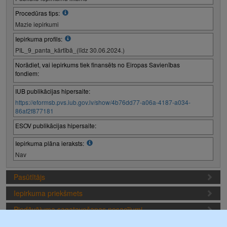
Procedūras tips:
Mazie iepirkumi
Iepirkuma profils:
PIL_9_panta_kārtībā_(līdz 30.06.2024.)
Norādiet, vai iepirkums tiek finansēts no Eiropas Savienības
fondiem:
IUB publikācijas hipersaite:
https://eformsb.pvs.iub.gov.lv/show/4b76dd77-a06a-4187-a034-
86af2f877181
ESOV publikācijas hipersaite:
Iepirkuma plāna ieraksts:
Nav
Pasūtītājs
Iepirkuma priekšmets
Piedāvājuma sagatavošanas nosacījumi
Iepirkuma termiņi