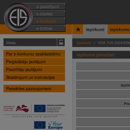
e-pasūtījumi
e-izsoles
e-konkursi
e-izziņas
Iepirkumi
Iepirkumu
Viesis
Iepirkumi
VSIA TOS 2024/32
Par e-konkursu apakšsistēmu
Iepirkuma pamatdati
Piegādātāju jautājumi
Pasūtītāju jautājumi
Skaidrojumi un instrukcijas
Iepir
Pieteikties paziņojumiem
Pro