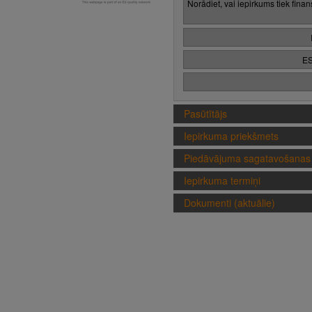
Norādiet, vai iepirkums tiek fina
ES
Pasūtītājs
Iepirkuma priekšmets
Piedāvājuma sagatavošanas 
Iepirkuma termiņi
Dokumenti (aktuālie)