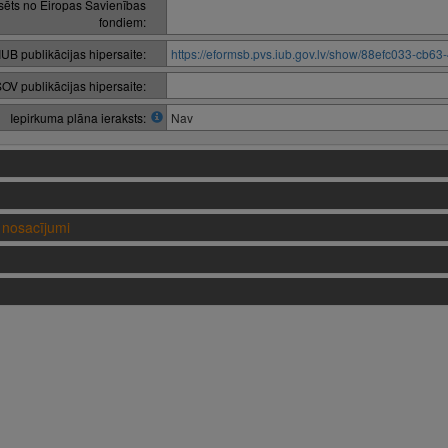
nsēts no Eiropas Savienības
fondiem:
IUB publikācijas hipersaite:
https://eformsb.pvs.iub.gov.lv/show/88efc033-cb
OV publikācijas hipersaite:
Iepirkuma plāna ieraksts:
Nav
nosacījumi