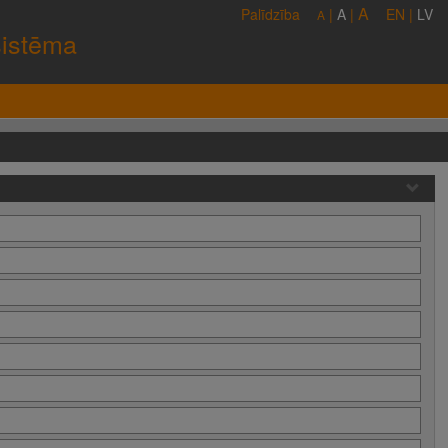
A
Palīdzība
|
A
|
EN
|
LV
A
sistēma