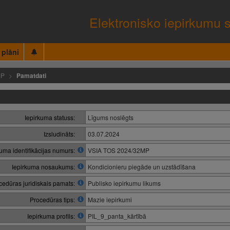
Elektronisko iepirkumu 
 plāni
MP
Pamatdati
Iepirkuma statuss:
Līgums noslēgts
Izsludināts:
03.07.2024
kuma identifikācijas numurs:
VSIA TOS 2024/32MP
Iepirkuma nosaukums:
Kondicionieru piegāde un uzstādīšana
cedūras juridiskais pamats:
Publisko iepirkumu likums
Procedūras tips:
Mazie iepirkumi
Iepirkuma profils:
PIL_9_panta_kārtībā