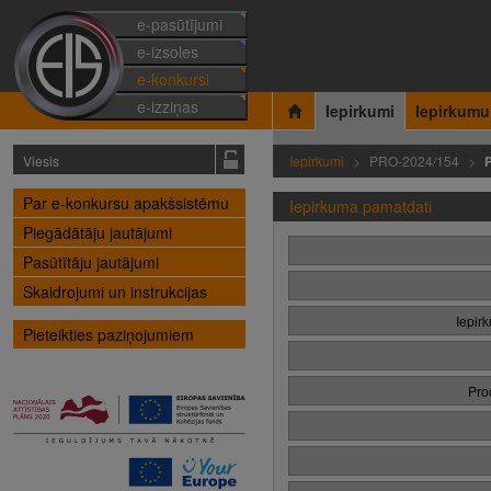
e-pasūtījumi
e-izsoles
e-konkursi
e-izziņas
Iepirkumi
Iepirkumu
Viesis
Iepirkumi
PRO-2024/154
Par e-konkursu apakšsistēmu
Iepirkuma pamatdati
Piegādātāju jautājumi
Pasūtītāju jautājumi
Skaidrojumi un instrukcijas
Iepir
Pieteikties paziņojumiem
Pro