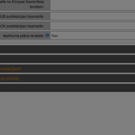
nsēts no Eiropas Savienības
fondiem:
IUB publikācijas hipersaite:
OV publikācijas hipersaite:
Iepirkuma plāna ieraksts:
Nav
nosacījumi
uma posms)