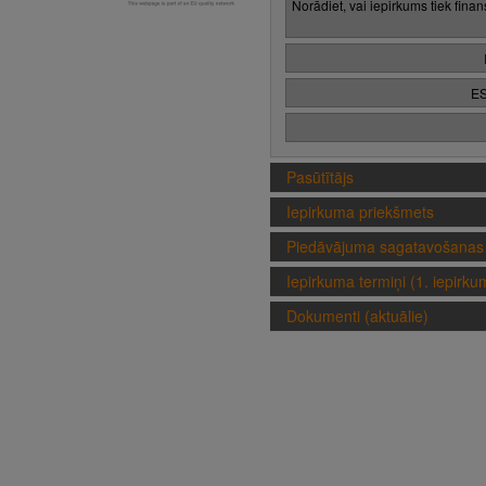
Norādiet, vai iepirkums tiek fina
ES
Pasūtītājs
Iepirkuma priekšmets
Piedāvājuma sagatavošanas 
Iepirkuma termiņi (1. iepirk
Dokumenti (aktuālie)