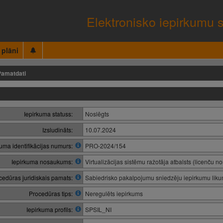
Elektronisko iepirkumu 
 plāni
Pamatdati
Iepirkuma statuss:
Noslēgts
Izsludināts:
10.07.2024
kuma identifikācijas numurs:
PRO-2024/154
Iepirkuma nosaukums:
Virtualizācijas sistēmu ražotāja atbalsts (licenču n
cedūras juridiskais pamats:
Sabiedrisko pakalpojumu sniedzēju iepirkumu lik
Procedūras tips:
Neregulēts iepirkums
Iepirkuma profils:
SPSIL_NI