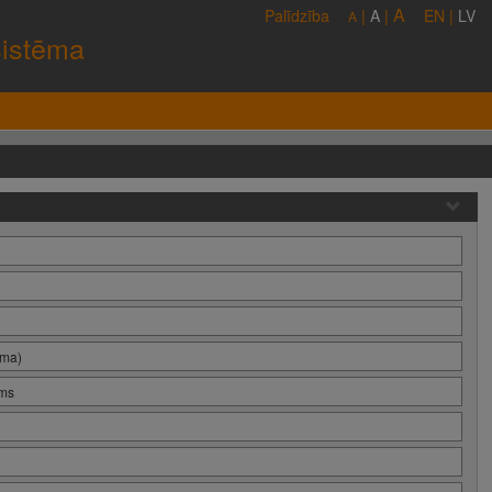
A
Palīdzība
|
A
|
EN
|
LV
A
sistēma
oma)
ums