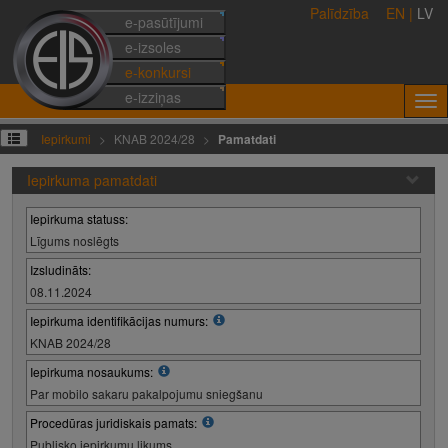
Palīdzība
EN
|
LV
e-pasūtījumi
e-izsoles
e-konkursi
e-izziņas
Iepirkumi
KNAB 2024/28
Pamatdati
Iepirkuma pamatdati
Iepirkuma statuss:
Līgums noslēgts
Izsludināts:
08.11.2024
Iepirkuma identifikācijas numurs:
KNAB 2024/28
Iepirkuma nosaukums:
Par mobilo sakaru pakalpojumu sniegšanu
Procedūras juridiskais pamats:
Publisko iepirkumu likums