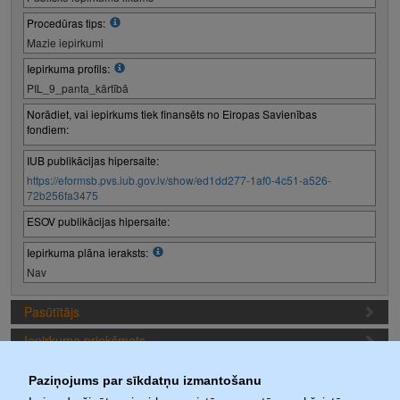
Procedūras tips:
Mazie iepirkumi
Iepirkuma profils:
PIL_9_panta_kārtībā
Norādiet, vai iepirkums tiek finansēts no Eiropas Savienības
fondiem:
IUB publikācijas hipersaite:
https://eformsb.pvs.iub.gov.lv/show/ed1dd277-1af0-4c51-a526-
72b256fa3475
ESOV publikācijas hipersaite:
Iepirkuma plāna ieraksts:
Nav
Pasūtītājs
Iepirkuma priekšmets
Piedāvājuma sagatavošanas nosacījumi
Paziņojums par sīkdatņu izmantošanu
Iepirkuma termiņi