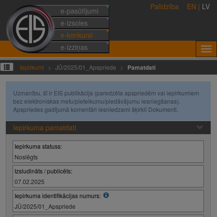
Palīdzība
EN
|
LV
e-pasūtījumi
e-izsoles
e-konkursi
e-izziņas
Iepirkumi
JŪ/2025/01_Apspriede
Pamatdati
Uzmanību, šī ir EIS publikācija (paredzēta apspriedēm vai iepirkumiem
bez elektroniskas metu/pieteikumu/piedāvājumu iesniegšanas).
Apspriedes gadījumā komentāri iesniedzami šķirklī Dokumenti.
Iepirkuma pamatdati
Iepirkuma statuss:
Noslēgts
Izsludināts / publicēts:
07.02.2025
Iepirkuma identifikācijas numurs:
JŪ/2025/01_Apspriede