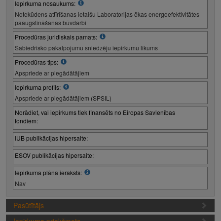
Iepirkuma nosaukums:
Notekūdens attīrīšanas ietaišu Laboratorijas ēkas energoefektivitātes
paaugstināšanas būvdarbi
Procedūras juridiskais pamats:
Sabiedrisko pakalpojumu sniedzēju iepirkumu likums
Procedūras tips:
Apspriede ar piegādātājiem
Iepirkuma profils:
Apspriede ar piegādātājiem (SPSIL)
Norādiet, vai iepirkums tiek finansēts no Eiropas Savienības
fondiem:
IUB publikācijas hipersaite:
ESOV publikācijas hipersaite:
Iepirkuma plāna ieraksts:
Nav
Pasūtītājs