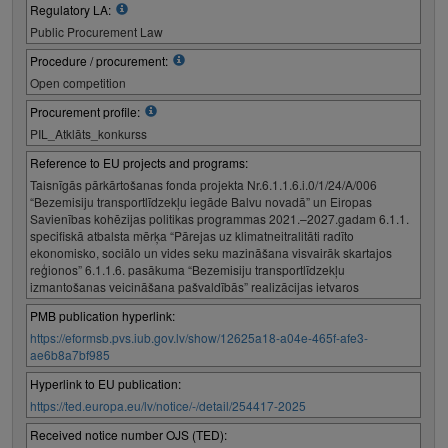
Regulatory LA:
Public Procurement Law
Procedure / procurement:
Open competition
Procurement profile:
PIL_Atklāts_konkurss
Reference to EU projects and programs:
Taisnīgās pārkārtošanas fonda projekta Nr.6.1.1.6.i.0/1/24/A/006
“Bezemisiju transportlīdzekļu iegāde Balvu novadā” un Eiropas
Savienības kohēzijas politikas programmas 2021.–2027.gadam 6.1.1.
specifiskā atbalsta mērķa “Pārejas uz klimatneitralitāti radīto
ekonomisko, sociālo un vides seku mazināšana visvairāk skartajos
reģionos” 6.1.1.6. pasākuma “Bezemisiju transportlīdzekļu
izmantošanas veicināšana pašvaldībās” realizācijas ietvaros
PMB publication hyperlink:
https://eformsb.pvs.iub.gov.lv/show/12625a18-a04e-465f-afe3-
ae6b8a7bf985
Hyperlink to EU publication:
https://ted.europa.eu/lv/notice/-/detail/254417-2025
Received notice number OJS (TED):