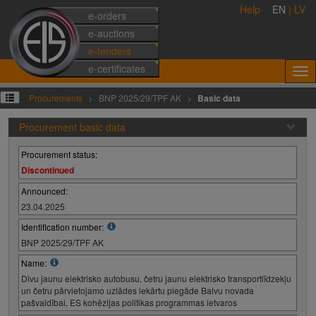
Help
EN
|
LV
e-orders
e-auctions
e-tenders
e-certificates
Procurements
BNP 2025/29/TPF AK
Basic data
Procurement basic data
Procurement status:
Discontinued
Announced:
23.04.2025
Identification number:
BNP 2025/29/TPF AK
Name:
Divu jaunu elektrisko autobusu, četru jaunu elektrisko transportlīdzekļu
un četru pārvietojamo uzlādes iekārtu piegāde Balvu novada
pašvaldībai, ES kohēzijas politikas programmas ietvaros