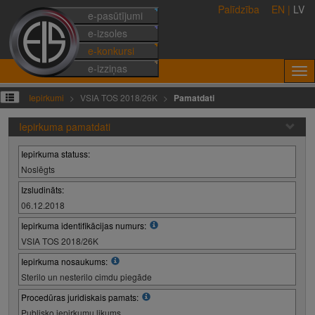
Palīdzība
EN
|
LV
e-pasūtījumi
e-izsoles
e-konkursi
e-izziņas
Iepirkumi
VSIA TOS 2018/26K
Pamatdati
Iepirkuma pamatdati
Iepirkuma statuss:
Noslēgts
Izsludināts:
06.12.2018
Iepirkuma identifikācijas numurs:
VSIA TOS 2018/26K
Iepirkuma nosaukums:
Sterilo un nesterilo cimdu piegāde
Procedūras juridiskais pamats:
Publisko iepirkumu likums