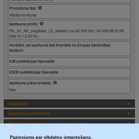
Procedūras tips:
Atklāts konkurss
Iepirkuma profils:
PIL_01_AK_piegādes_LV_sliekšņi (no 42 000 līdz 143 999,99 EUR)
(līdz 31.12.2019.)
Norādiet, vai iepirkums tiek finansēts no Eiropas Savienības
fondiem:
IUB publikācijas hipersaite:
ESOV publikācijas hipersaite:
Iepirkuma plāna ieraksts:
Nav
Pasūtītājs
Iepirkuma priekšmets
Piedāvājuma sagatavošanas nosacījumi
Iepirkuma termiņi
Paziņojums par sīkdatņu izmantošanu