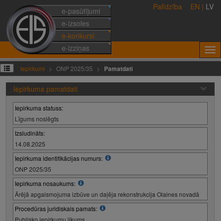
Palīdzība
EN
|
LV
e-pasūtījumi
e-izsoles
e-konkursi
e-izziņas
Iepirkumi
ONP 2025/35
Pamatdati
Iepirkuma pamatdati
Iepirkuma statuss:
Līgums noslēgts
Izsludināts:
14.08.2025
Iepirkuma identifikācijas numurs:
ONP 2025/35
Iepirkuma nosaukums:
Ārējā apgaismojuma izbūve un daļēja rekonstrukcija Olaines novadā
Procedūras juridiskais pamats:
Publisko iepirkumu likums