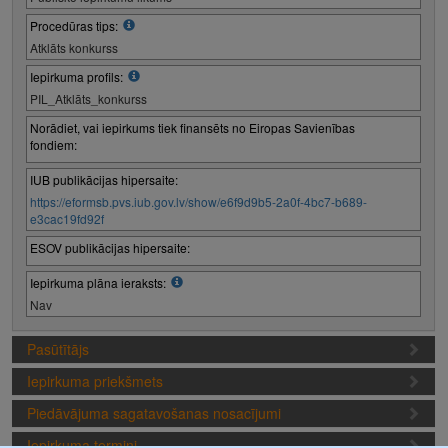
Procedūras tips:
Atklāts konkurss
Iepirkuma profils:
PIL_Atklāts_konkurss
Norādiet, vai iepirkums tiek finansēts no Eiropas Savienības
fondiem:
IUB publikācijas hipersaite:
https://eformsb.pvs.iub.gov.lv/show/e6f9d9b5-2a0f-4bc7-b689-
e3cac19fd92f
ESOV publikācijas hipersaite:
Iepirkuma plāna ieraksts:
Nav
Pasūtītājs
Iepirkuma priekšmets
Piedāvājuma sagatavošanas nosacījumi
Iepirkuma termiņi