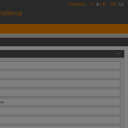
A
Palīdzība
|
A
|
EN
|
LV
A
sistēma
ums