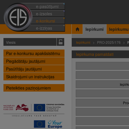
e-pasūtījumi
e-izsoles
e-konkursi
e-izziņas
Iepirkumi
Iepirkumu
Viesis
Iepirkumi
PRO-2025/176
Par e-konkursu apakšsistēmu
Iepirkuma pamatdati
Piegādātāju jautājumi
Pasūtītāju jautājumi
Skaidrojumi un instrukcijas
Iepir
Pieteikties paziņojumiem
Pro