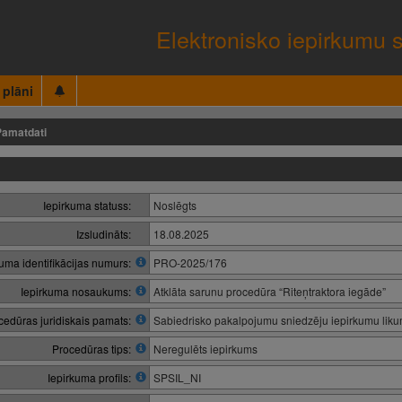
Elektronisko iepirkumu 
 plāni
Pamatdati
Iepirkuma statuss:
Noslēgts
Izsludināts:
18.08.2025
kuma identifikācijas numurs:
PRO-2025/176
Iepirkuma nosaukums:
Atklāta sarunu procedūra “Riteņtraktora iegāde”
cedūras juridiskais pamats:
Sabiedrisko pakalpojumu sniedzēju iepirkumu lik
Procedūras tips:
Neregulēts iepirkums
Iepirkuma profils:
SPSIL_NI