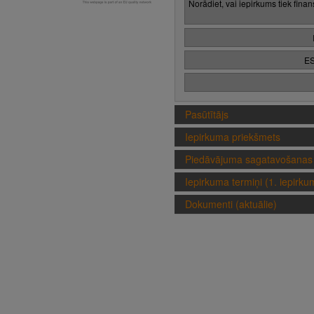
Norādiet, vai iepirkums tiek fina
ES
Pasūtītājs
Iepirkuma priekšmets
Piedāvājuma sagatavošanas 
Iepirkuma termiņi (1. iepirk
Dokumenti (aktuālie)