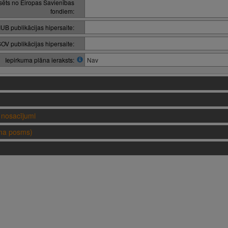
nsēts no Eiropas Savienības
fondiem:
IUB publikācijas hipersaite:
OV publikācijas hipersaite:
Iepirkuma plāna ieraksts:
Nav
nosacījumi
uma posms)