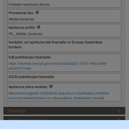
Publisko iepirkumu likums
Procedūras tips:
Atklāts konkurss
Iepirkuma profils:
PIL_Atklāts_konkurss
Norādiet, vai iepirkums tiek finansēts no Eiropas Savienības
fondiem:
IUB publikācijas hipersaite:
https://eformsb.pvs.iub.gov.lv/show/25aba221-5472-4f4d-ae89-
a62b3f751e8c
ESOV publikācijas hipersaite:
Iepirkuma plāna ieraksts:
Mazzalves pagasta minifutbola laukuma un pludmales volejbola
laukuma labiekārtošana un atjaunošana, Aizkraukles novadā
Pasūtītājs
Iepirkuma priekšmets