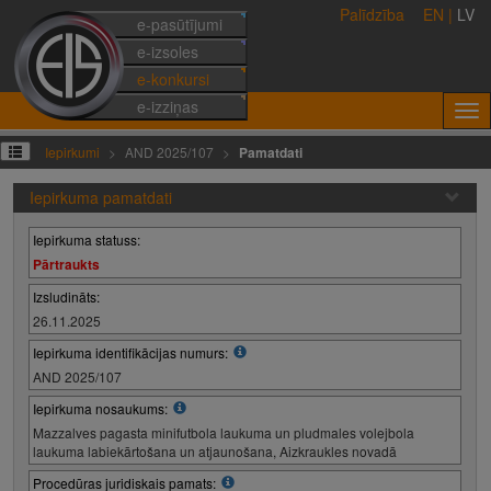
Palīdzība
EN
|
LV
e-pasūtījumi
e-izsoles
e-konkursi
e-izziņas
Iepirkumi
AND 2025/107
Pamatdati
Iepirkuma pamatdati
Iepirkuma statuss:
Pārtraukts
Izsludināts:
26.11.2025
Iepirkuma identifikācijas numurs:
AND 2025/107
Iepirkuma nosaukums:
Mazzalves pagasta minifutbola laukuma un pludmales volejbola
laukuma labiekārtošana un atjaunošana, Aizkraukles novadā
Procedūras juridiskais pamats: