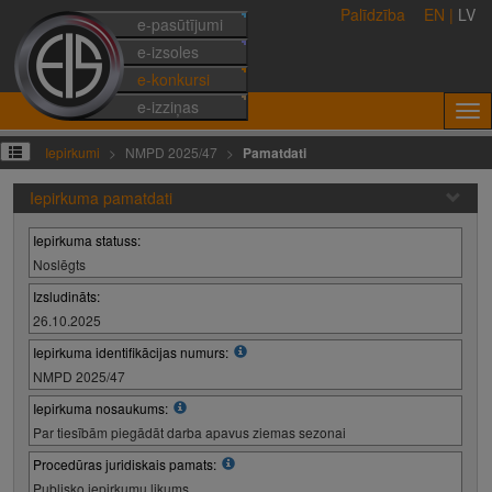
Palīdzība
EN
|
LV
e-pasūtījumi
e-izsoles
e-konkursi
e-izziņas
Iepirkumi
NMPD 2025/47
Pamatdati
Iepirkuma pamatdati
Iepirkuma statuss:
Noslēgts
Izsludināts:
26.10.2025
Iepirkuma identifikācijas numurs:
NMPD 2025/47
Iepirkuma nosaukums:
Par tiesībām piegādāt darba apavus ziemas sezonai
Procedūras juridiskais pamats:
Publisko iepirkumu likums