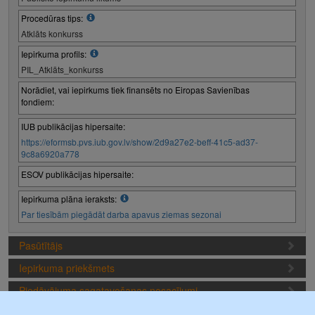
Procedūras tips:
Atklāts konkurss
Iepirkuma profils:
PIL_Atklāts_konkurss
Norādiet, vai iepirkums tiek finansēts no Eiropas Savienības
fondiem:
IUB publikācijas hipersaite:
https://eformsb.pvs.iub.gov.lv/show/2d9a27e2-beff-41c5-ad37-
9c8a6920a778
ESOV publikācijas hipersaite:
Iepirkuma plāna ieraksts:
Par tiesībām piegādāt darba apavus ziemas sezonai
Pasūtītājs
Iepirkuma priekšmets
Piedāvājuma sagatavošanas nosacījumi
Iepirkuma termiņi