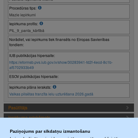
Procedūras tips:
Mazie iepirkumi
Iepirkuma profils:
PIL_9_panta_kārtībā
Norādiet, vai iepirkums tiek finansēts no Eiropas Savienības
fondiem:
IUB publikācijas hipersaite:
https://eformsb.pvs.iub.gov.lv/show/30283941-fd2f-4ecd-8c1b-
af5702933b49
ESOV publikācijas hipersaite:
Iepirkuma plāna ieraksts:
Valkas pilsētas tranzīta ielu uzturēšana 2026.gadā
Pasūtītājs
Iepirkuma priekšmets
Piedāvājuma sagatavošanas nosacījumi
Paziņojums par sīkdatņu izmantošanu
Iepirkuma termiņi