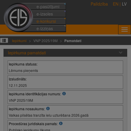
Palīdzība
EN
|
LV
e-pasūtījumi
e-izsoles
e-konkursi
e-izziņas
Iepirkumi
VNP 2025/19M
Pamatdati
Iepirkuma pamatdati
Iepirkuma statuss:
Lēmums pieņemts
Izsludināts:
12.11.2025
Iepirkuma identifikācijas numurs:
VNP 2025/19M
Iepirkuma nosaukums:
Valkas pilsētas tranzīta ielu uzturēšana 2026.gadā
Procedūras juridiskais pamats:
Publisko iepirkumu likums