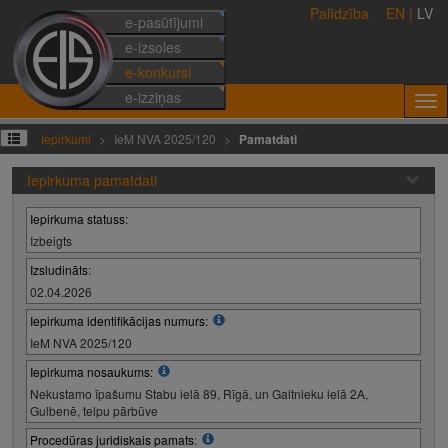
Palīdzība
EN
|
LV
e-pasūtījumi
e-izsoles
e-konkursi
e-izziņas
Iepirkumi
IeM NVA 2025/120
Pamatdati
Iepirkuma pamatdati
Iepirkuma statuss:
Izbeigts
Izsludināts:
02.04.2026
Iepirkuma identifikācijas numurs:
IeM NVA 2025/120
Iepirkuma nosaukums:
Nekustamo īpašumu Stabu ielā 89, Rīgā, un Gaitnieku ielā 2A,
Gulbenē, telpu pārbūve
Procedūras juridiskais pamats: