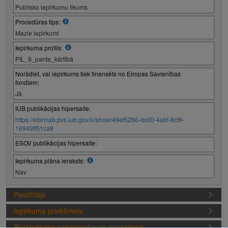
Publisko iepirkumu likums
Procedūras tips:
Mazie iepirkumi
Iepirkuma profils:
PIL_9_panta_kārtībā
Norādiet, vai iepirkums tiek finansēts no Eiropas Savienības
fondiem:
Jā
IUB publikācijas hipersaite:
https://eformsb.pvs.iub.gov.lv/show/49ef5266-dc00-4abf-8cf9-
16949ff51ca8
ESOV publikācijas hipersaite:
Iepirkuma plāna ieraksts:
Nav
Pasūtītājs
Iepirkuma priekšmets
Piedāvājuma sagatavošanas nosacījumi