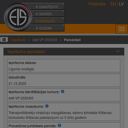
Palīdzība
EN
|
LV
e-pasūtījumi
e-izsoles
e-konkursi
e-izziņas
Iepirkumi
IeM VP 2025/65
Pamatdati
Iepirkuma pamatdati
Iepirkuma statuss:
Līgums noslēgts
Izsludināts:
21.12.2025
Iepirkuma identifikācijas numurs:
IeM VP 2025/65
Iepirkuma nosaukums:
Transportlīdzekļu virsbūvju mazgāšanas, salonu ķīmiskās tīrīšanas,
biotualešu tīrīšanas pakalpojumi uz 3 (trīs) gadiem
Procedūras juridiskais pamats: