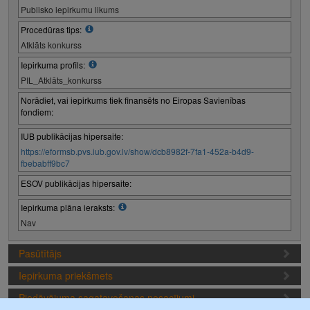
Publisko iepirkumu likums
Procedūras tips:
Atklāts konkurss
Iepirkuma profils:
PIL_Atklāts_konkurss
Norādiet, vai iepirkums tiek finansēts no Eiropas Savienības
fondiem:
IUB publikācijas hipersaite:
https://eformsb.pvs.iub.gov.lv/show/dcb8982f-7fa1-452a-b4d9-
fbebabff9bc7
ESOV publikācijas hipersaite:
Iepirkuma plāna ieraksts:
Nav
Pasūtītājs
Iepirkuma priekšmets
Piedāvājuma sagatavošanas nosacījumi