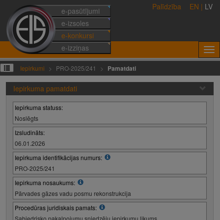
Palīdzība
EN
|
LV
e-pasūtījumi
e-izsoles
e-konkursi
e-izziņas
Iepirkumi
PRO-2025/241
Pamatdati
Iepirkuma pamatdati
Iepirkuma statuss:
Noslēgts
Izsludināts:
06.01.2026
Iepirkuma identifikācijas numurs:
PRO-2025/241
Iepirkuma nosaukums:
Pārvades gāzes vadu posmu rekonstrukcija
Procedūras juridiskais pamats:
Sabiedrisko pakalpojumu sniedzēju iepirkumu likums