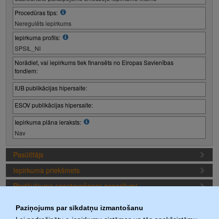
Procedūras tips:
Neregulēts iepirkums
Iepirkuma profils:
SPSIL_NI
Norādiet, vai iepirkums tiek finansēts no Eiropas Savienības
fondiem:
IUB publikācijas hipersaite:
ESOV publikācijas hipersaite:
Iepirkuma plāna ieraksts:
Nav
Pasūtītājs
Iepirkuma priekšmets
Piedāvājuma sagatavošanas nosacījumi
Iepirkuma termiņi (1. iepirkuma posms)
Paziņojums par sīkdatņu izmantošanu
Iepirkuma daļas