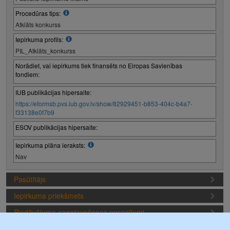
Procedūras tips:
Atklāts konkurss
Iepirkuma profils:
PIL_Atklāts_konkurss
Norādiet, vai iepirkums tiek finansēts no Eiropas Savienības
fondiem:
IUB publikācijas hipersaite:
https://eformsb.pvs.iub.gov.lv/show/82929451-b853-404c-b4a7-
f33138e0f7b9
ESOV publikācijas hipersaite:
Iepirkuma plāna ieraksts:
Nav
Pasūtītājs
Iepirkuma priekšmets
Piedāvājuma sagatavošanas nosacījumi
Iepirkuma termiņi