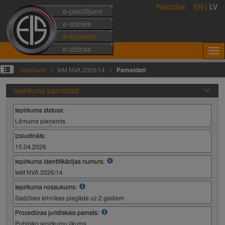
Palīdzība
EN
|
LV
e-pasūtījumi
e-izsoles
e-konkursi
e-izziņas
Iepirkumi
IeM NVA 2026/14
Pamatdati
Iepirkuma pamatdati
Iepirkuma statuss:
Lēmums pieņemts
Izsludināts:
15.04.2026
Iepirkuma identifikācijas numurs:
IeM NVA 2026/14
Iepirkuma nosaukums:
Sadzīves tehnikas piegāde uz 2 gadiem
Procedūras juridiskais pamats:
Publisko iepirkumu likums