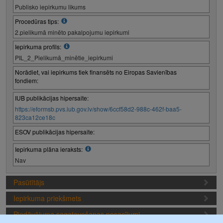
Publisko iepirkumu likums
Procedūras tips:
2.pielikumā minēto pakalpojumu iepirkumi
Iepirkuma profils:
PIL_2_Pielikumā_minētie_iepirkumi
Norādiet, vai iepirkums tiek finansēts no Eiropas Savienības
fondiem:
IUB publikācijas hipersaite:
https://eformsb.pvs.iub.gov.lv/show/6ccf58d2-988c-462f-baa5-
823ca12ce18c
ESOV publikācijas hipersaite:
Iepirkuma plāna ieraksts:
Nav
Pasūtītājs
Iepirkuma priekšmets
Piedāvājuma sagatavošanas nosacījumi