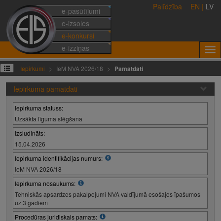
Palīdzība
EN
|
LV
e-pasūtījumi
e-izsoles
e-konkursi
e-izziņas
Iepirkumi
IeM NVA 2026/18
Pamatdati
Iepirkuma pamatdati
Iepirkuma statuss:
Uzsākta līguma slēgšana
Izsludināts:
15.04.2026
Iepirkuma identifikācijas numurs:
IeM NVA 2026/18
Iepirkuma nosaukums:
Tehniskās apsardzes pakalpojumi NVA valdījumā esošajos īpašumos
uz 3 gadiem
Procedūras juridiskais pamats: