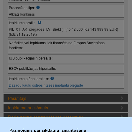
Procedūras tips:
Atklāts konkurss
Iepirkuma profils:
PIL_01_AK_piegādes_LV_sliekšņi (no 42 000 līdz 143 999,99 EUR)
(līdz 31.12.2019.)
Norādiet, vai iepirkums tiek finansēts no Eiropas Savienības
fondiem:
IUB publikācijas hipersaite:
ESOV publikācijas hipersaite:
Iepirkuma plāna ieraksts:
Dažādu kaulu osteosintēzes implantu piegāde
Pasūtītājs
Iepirkuma priekšmets
Piedāvājuma sagatavošanas nosacījumi
Iepirkuma termiņi
Paziņojums par sīkdatņu izmantošanu