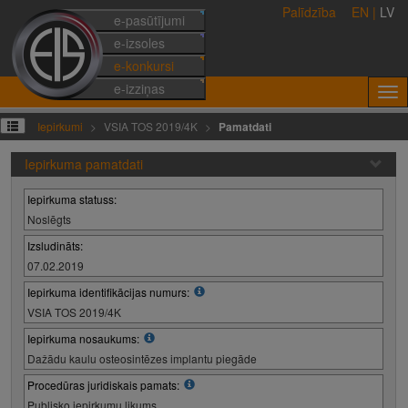
Palīdzība
EN
|
LV
e-pasūtījumi
e-izsoles
e-konkursi
e-izziņas
Iepirkumi
VSIA TOS 2019/4K
Pamatdati
Iepirkuma pamatdati
Iepirkuma statuss:
Noslēgts
Izsludināts:
07.02.2019
Iepirkuma identifikācijas numurs:
VSIA TOS 2019/4K
Iepirkuma nosaukums:
Dažādu kaulu osteosintēzes implantu piegāde
Procedūras juridiskais pamats:
Publisko iepirkumu likums