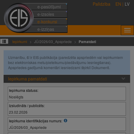
Palīdzība
EN
|
LV
e-pasūtījumi
e-izsoles
e-konkursi
e-izziņas
Iepirkumi
JŪ/2026/03_Apspriede
Pamatdati
Uzmanību, šī ir EIS publikācija (paredzēta apspriedēm vai iepirkumiem
bez elektroniskas metu/pieteikumu/piedāvājumu iesniegšanas).
Apspriedes gadījumā komentāri iesniedzami šķirklī Dokumenti.
Iepirkuma pamatdati
Iepirkuma statuss:
Noslēgts
Izsludināts / publicēts:
23.02.2026
Iepirkuma identifikācijas numurs:
JŪ/2026/03_Apspriede