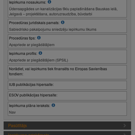
Iepirkuma nosaukums:
Ūdensapgādes un kanalizācijas tīklu paplašināšana Bauskas ielā,
Jelgavā – projektēšana, autoruzraudzība, būvdarbi
Procedūras juridiskais pamats:
Sabiedrisko pakalpojumu sniedzēju iepirkumu likums
Procedūras tips:
Apspriede ar piegādātājiem
Iepirkuma profils:
Apspriede ar piegādātājiem (SPSIL)
Norādiet, vai iepirkums tiek finansēts no Eiropas Savienības
fondiem:
IUB publikācijas hipersaite:
ESOV publikācijas hipersaite:
Iepirkuma plāna ieraksts:
Nav
Pasūtītājs