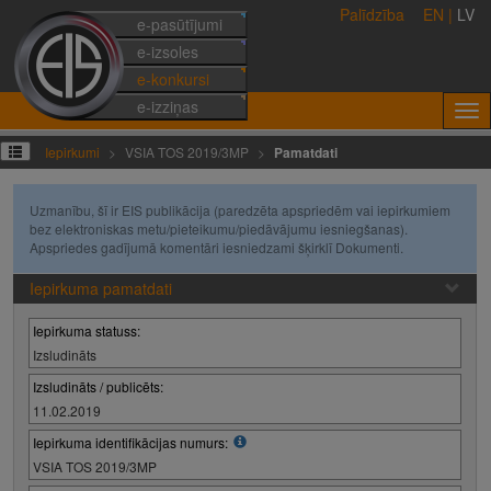
Palīdzība
EN
|
LV
e-pasūtījumi
e-izsoles
e-konkursi
e-izziņas
Iepirkumi
VSIA TOS 2019/3MP
Pamatdati
Uzmanību, šī ir EIS publikācija (paredzēta apspriedēm vai iepirkumiem
bez elektroniskas metu/pieteikumu/piedāvājumu iesniegšanas).
Apspriedes gadījumā komentāri iesniedzami šķirklī Dokumenti.
Iepirkuma pamatdati
Iepirkuma statuss:
Izsludināts
Izsludināts / publicēts:
11.02.2019
Iepirkuma identifikācijas numurs:
VSIA TOS 2019/3MP