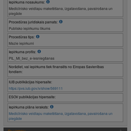
Iepirkuma nosaukums:
Medicīnisko veidlapu maketēšana, izgatavošana, pavairošana un
piegāde
Procedūras juridiskais pamats:
Publisko iepirkumu likums
Procedūras tips:
Mazie iepirkumi
Iepirkuma profils:
PIL_MI_bez_e-iesniegšanas
Norādiet, vai iepirkums tiek finansēts no Eiropas Savienības
fondiem:
IUB publikācijas hipersaite:
https://pvs.iub.gov.lv/show/569111
ESOV publikācijas hipersaite:
Iepirkuma plāna ieraksts:
Medicīnisko veidlapu maketēšana, izgatavošana, pavairošana un
piegāde