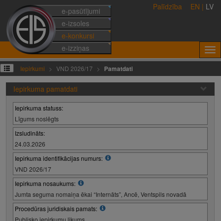
Palīdzība
EN
|
LV
e-pasūtījumi
e-izsoles
e-konkursi
e-izziņas
Iepirkumi
VND 2026/17
Pamatdati
Iepirkuma pamatdati
Iepirkuma statuss:
Līgums noslēgts
Izsludināts:
24.03.2026
Iepirkuma identifikācijas numurs:
VND 2026/17
Iepirkuma nosaukums:
Jumta seguma nomaiņa ēkai “Internāts”, Ancē, Ventspils novadā
Procedūras juridiskais pamats:
Publisko iepirkumu likums