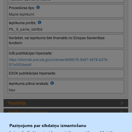
Procedūras tips:
Mazie iepirkumi
Iepirkuma profils:
PIL_9_panta_kārtībā
Norādiet, vai iepirkums tiek finansēts no Eiropas Savienības
fondiem:
IUB publikācijas hipersaite:
https://eformsb.pvs.iub.gov.lv/show/46f961f5-9d97-4678-b37b-
f37e0024eddf
ESOV publikācijas hipersaite:
Iepirkuma plāna ieraksts:
Nav
Pasūtītājs
Iepirkuma priekšmets
Piedāvājuma sagatavošanas nosacījumi
Paziņojums par sīkdatņu izmantošanu
Iepirkuma termiņi