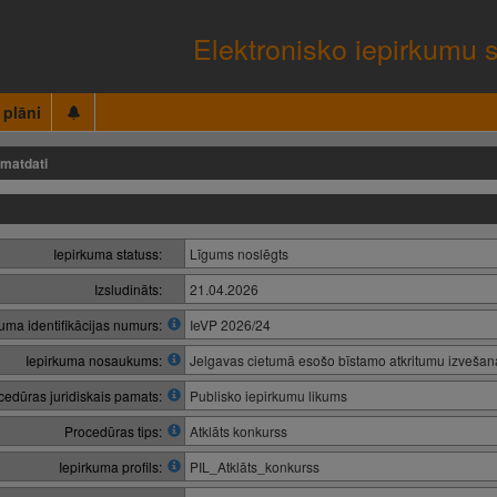
Elektronisko iepirkumu 
 plāni
matdati
Iepirkuma statuss:
Līgums noslēgts
Izsludināts:
21.04.2026
kuma identifikācijas numurs:
IeVP 2026/24
Iepirkuma nosaukums:
Jelgavas cietumā esošo bīstamo atkritumu izvešana
cedūras juridiskais pamats:
Publisko iepirkumu likums
Procedūras tips:
Atklāts konkurss
Iepirkuma profils:
PIL_Atklāts_konkurss