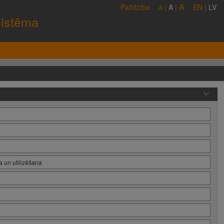
A
Palīdzība
|
A
|
EN
|
LV
A
sistēma
 un utilizēšana