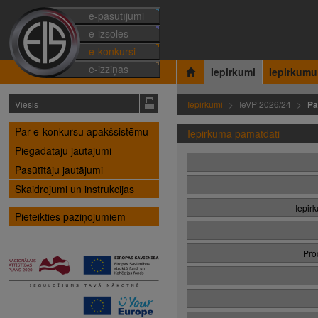
e-pasūtījumi
e-izsoles
e-konkursi
e-izziņas
Iepirkumi
Iepirkumu
Viesis
Iepirkumi
IeVP 2026/24
Pa
Par e-konkursu apakšsistēmu
Iepirkuma pamatdati
Piegādātāju jautājumi
Pasūtītāju jautājumi
Skaidrojumi un instrukcijas
Iepir
Pieteikties paziņojumiem
Pro