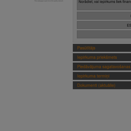
Norādiet, vai iepirkums tiek fina
ES
Pasūtītājs
Iepirkuma priekšmets
Piedāvājuma sagatavošanas 
Iepirkuma termiņi
Dokumenti (aktuālie)