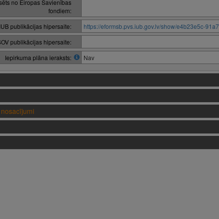
nsēts no Eiropas Savienības
fondiem:
IUB publikācijas hipersaite:
https://eformsb.pvs.iub.gov.lv/show/e4b23e5c-91
OV publikācijas hipersaite:
Iepirkuma plāna ieraksts:
Nav
nosacījumi