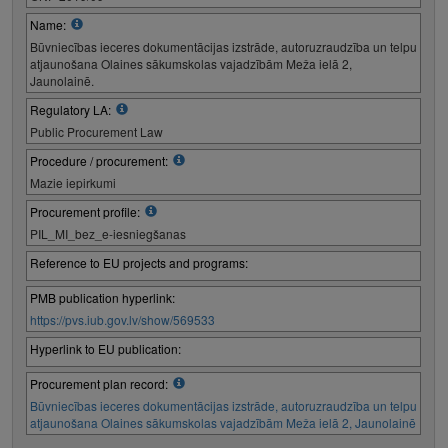
Name:
Būvniecības ieceres dokumentācijas izstrāde, autoruzraudzība un telpu
atjaunošana Olaines sākumskolas vajadzībām Meža ielā 2,
Jaunolainē.
Regulatory LA:
Public Procurement Law
Procedure / procurement:
Mazie iepirkumi
Procurement profile:
PIL_MI_bez_e-iesniegšanas
Reference to EU projects and programs:
PMB publication hyperlink:
https://pvs.iub.gov.lv/show/569533
Hyperlink to EU publication:
Procurement plan record:
Būvniecības ieceres dokumentācijas izstrāde, autoruzraudzība un telpu
atjaunošana Olaines sākumskolas vajadzībām Meža ielā 2, Jaunolainē