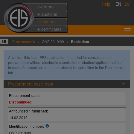
Help
EN
|
LV
e-orders
e-auctions
e-tenders
e-certificates
Procurements
ONP 2019/09
Basic data
Attention, this is an EPS publication (intended for consultation or
procurement without electronic submission of studies/applications/bids).
In case of discussion, comments should be submitted in the Documents
tab.
Procurement basic data
Procurement status:
Discontinued
Announced / Published:
14.02.2019
Identification number:
ONP 2019/09