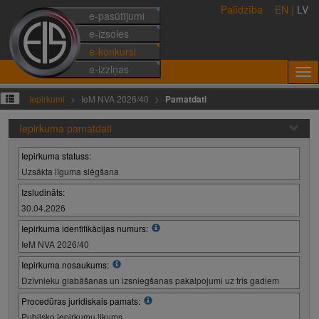
Palīdzība
EN
|
LV
e-pasūtījumi
e-izsoles
e-konkursi
e-izziņas
Iepirkumi
IeM NVA 2026/40
Pamatdati
Iepirkuma pamatdati
Iepirkuma statuss:
Uzsākta līguma slēgšana
Izsludināts:
30.04.2026
Iepirkuma identifikācijas numurs:
IeM NVA 2026/40
Iepirkuma nosaukums:
Dzīvnieku glabāšanas un izsniegšanas pakalpojumi uz trīs gadiem
Procedūras juridiskais pamats:
Publisko iepirkumu likums