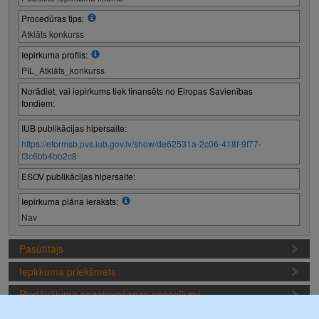
Procedūras tips:
Atklāts konkurss
Iepirkuma profils:
PIL_Atklāts_konkurss
Norādiet, vai iepirkums tiek finansēts no Eiropas Savienības
fondiem:
IUB publikācijas hipersaite:
https://eformsb.pvs.iub.gov.lv/show/de62531a-2c06-418f-9f77-
f3c6bb4bb2c8
ESOV publikācijas hipersaite:
Iepirkuma plāna ieraksts:
Nav
Pasūtītājs
Iepirkuma priekšmets
Piedāvājuma sagatavošanas nosacījumi
Iepirkuma termiņi