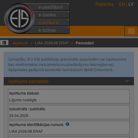
Palīdzība
EN
|
LV
e-pasūtījumi
e-izsoles
e-konkursi
e-izziņas
Iepirkumi
LIAA 2026/38 ERAF
Pamatdati
Uzmanību, šī ir EIS publikācija (paredzēta apspriedēm vai iepirkumiem
bez elektroniskas metu/pieteikumu/piedāvājumu iesniegšanas).
Apspriedes gadījumā komentāri iesniedzami šķirklī Dokumenti.
Iepirkuma pamatdati
Iepirkuma statuss:
Līgums noslēgts
Izsludināts / publicēts:
29.04.2026
Iepirkuma identifikācijas numurs:
LIAA 2026/38 ERAF