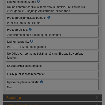
Iepirkuma nosaukums:
Dalība konferencē “Hello Tomorrow Summit 2026”, kas notiks
2026.gada 11.-12.jūnijā Amsterdamā, Nīderlandē
Procedūras juridiskais pamats:
Publisko iepirkumu likums
Procedūras tips:
2.pielikumā minēto pakalpojumu iepirkumi
Iepirkuma profils:
PIL_2PP_bez_e-iesniegšanas
Norādiet, vai iepirkums tiek finansēts no Eiropas Savienības
fondiem:
IUB publikācijas hipersaite:
ESOV publikācijas hipersaite:
Iepirkuma plāna ieraksts:
Nav
Pasūtītājs