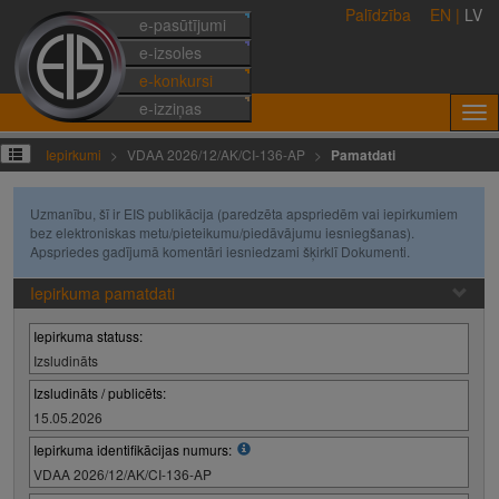
Palīdzība
EN
|
LV
e-pasūtījumi
e-izsoles
e-konkursi
e-izziņas
Iepirkumi
VDAA 2026/12/AK/CI-136-AP
Pamatdati
Uzmanību, šī ir EIS publikācija (paredzēta apspriedēm vai iepirkumiem
bez elektroniskas metu/pieteikumu/piedāvājumu iesniegšanas).
Apspriedes gadījumā komentāri iesniedzami šķirklī Dokumenti.
Iepirkuma pamatdati
Iepirkuma statuss:
Izsludināts
Izsludināts / publicēts:
15.05.2026
Iepirkuma identifikācijas numurs:
VDAA 2026/12/AK/CI-136-AP