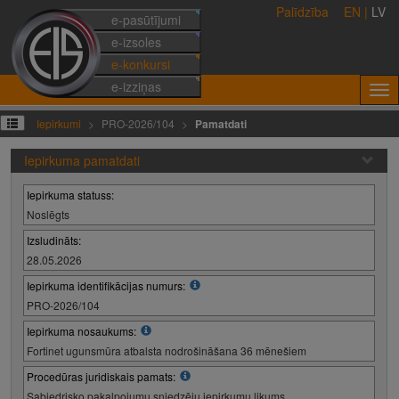
Palīdzība
EN
|
LV
e-pasūtījumi
e-izsoles
e-konkursi
e-izziņas
Iepirkumi
PRO-2026/104
Pamatdati
Iepirkuma pamatdati
Iepirkuma statuss:
Noslēgts
Izsludināts:
28.05.2026
Iepirkuma identifikācijas numurs:
PRO-2026/104
Iepirkuma nosaukums:
Fortinet ugunsmūra atbalsta nodrošināšana 36 mēnešiem
Procedūras juridiskais pamats:
Sabiedrisko pakalpojumu sniedzēju iepirkumu likums