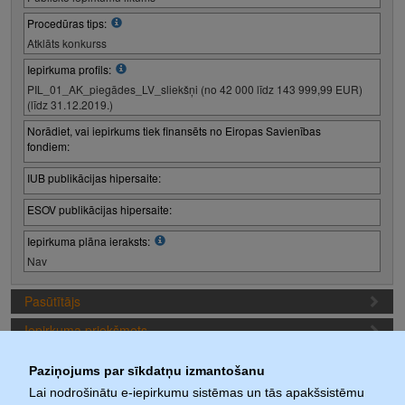
Procedūras tips:
Atklāts konkurss
Iepirkuma profils:
PIL_01_AK_piegādes_LV_sliekšņi (no 42 000 līdz 143 999,99 EUR)
(līdz 31.12.2019.)
Norādiet, vai iepirkums tiek finansēts no Eiropas Savienības
fondiem:
IUB publikācijas hipersaite:
ESOV publikācijas hipersaite:
Iepirkuma plāna ieraksts:
Nav
Pasūtītājs
Iepirkuma priekšmets
Piedāvājuma sagatavošanas nosacījumi
Paziņojums par sīkdatņu izmantošanu
Iepirkuma termiņi
Lai nodrošinātu e-iepirkumu sistēmas un tās apakšsistēmu