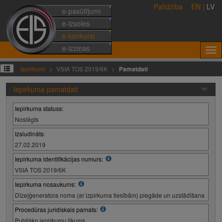
Palīdzība
EN
|
LV
e-pasūtījumi
e-izsoles
e-konkursi
e-izziņas
Iepirkumi
VSIA TOS 2019/6K
Pamatdati
Iepirkuma pamatdati
Iepirkuma statuss:
Noslēgts
Izsludināts:
27.02.2019
Iepirkuma identifikācijas numurs:
VSIA TOS 2019/6K
Iepirkuma nosaukums:
Dīzeļģeneratora noma (ar izpirkuma tiesībām) piegāde un uzstādīšana
Procedūras juridiskais pamats:
Publisko iepirkumu likums