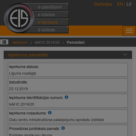
Palīdzība
EN
|
LV
e-pasūtījumi
e-izsoles
e-konkursi
e-izziņas
Iepirkumi
IeM IC 2019/20
Pamatdati
Iepirkuma pamatdati
Iepirkuma statuss:
Līgums noslēgts
Izsludināts:
23.12.2019
Iepirkuma identifikācijas numurs:
IeM IC 2019/20
Iepirkuma nosaukums:
Datu centru infrastruktūras pakalpojumu aprakstu izstrāde
Procedūras juridiskais pamats:
Publisko iepirkumu likums