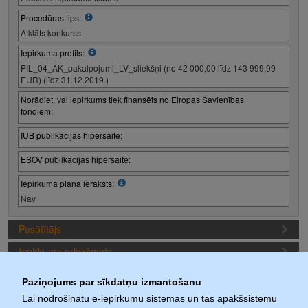
Procedūras tips:
Atklāts konkurss
Iepirkuma profils:
PIL_04_AK_pakalpojumi_LV_sliekšņi (no 42 000,00 līdz 143 999,99
EUR) (līdz 31.12.2019.)
Norādiet, vai iepirkums tiek finansēts no Eiropas Savienības
fondiem:
IUB publikācijas hipersaite:
ESOV publikācijas hipersaite:
Iepirkuma plāna ieraksts:
Nav
Pasūtītājs
Iepirkuma priekšmets
Piedāvājuma sagatavošanas nosacījumi
Paziņojums par sīkdatņu izmantošanu
Iepirkuma termiņi
Lai nodrošinātu e-iepirkumu sistēmas un tās apakšsistēmu