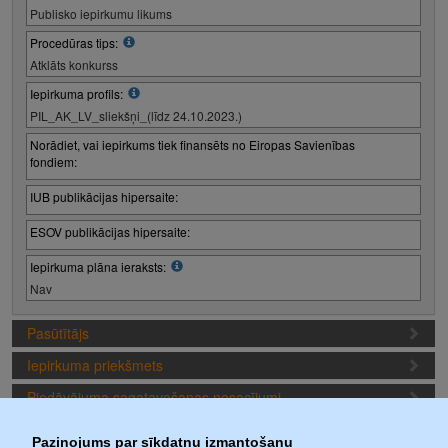
Publisko iepirkumu likums
Procedūras tips:
Atklāts konkurss
Iepirkuma profils:
PIL_AK_LV_sliekšņi_(līdz 24.10.2023.)
Norādiet, vai iepirkums tiek finansēts no Eiropas Savienības
fondiem:
IUB publikācijas hipersaite:
ESOV publikācijas hipersaite:
Iepirkuma plāna ieraksts:
Nav
Pasūtītājs
Iepirkuma priekšmets
Piedāvājuma sagatavošanas nosacījumi
Iepirkuma termiņi
Paziņojums par sīkdatņu izmantošanu