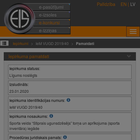
Palīdzība
EN
|
LV
e-pasūtījumi
e-izsoles
e-konkursi
e-izziņas
Iepirkumi
IeM VUGD 2019/40
Pamatdati
Iepirkuma pamatdati
Iepirkuma statuss:
Līgums noslēgts
Izsludināts:
23.01.2020
Iepirkuma identifikācijas numurs:
IeM VUGD 2019/40
Iepirkuma nosaukums:
Sporta veida “Stiprais ugunsdzēsējs” torņa un aprīkojuma (sporta
inventāra) iegāde
Procedūras juridiskais pamats: