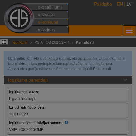
Palīdzība
EN
|
LV
e-pasūtījumi
e-izsoles
e-konkursi
e-izziņas
Iepirkumi
VSIA TOS 2020/2MP
Pamatdati
Uzmanību, šī ir EIS publikācija (paredzēta apspriedēm vai iepirkumiem
bez elektroniskas metu/pieteikumu/piedāvājumu iesniegšanas).
Apspriedes gadījumā komentāri iesniedzami šķirklī Dokumenti.
Iepirkuma pamatdati
Iepirkuma statuss:
Līgums noslēgts
Izsludināts / publicēts:
16.01.2020
Iepirkuma identifikācijas numurs:
VSIA TOS 2020/2MP