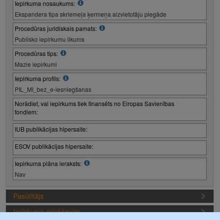
Iepirkuma nosaukums:
Ekspandera tipa skriemeļa ķermeņa aizvietotāju piegāde
Procedūras juridiskais pamats:
Publisko iepirkumu likums
Procedūras tips:
Mazie iepirkumi
Iepirkuma profils:
PIL_MI_bez_e-iesniegšanas
Norādiet, vai iepirkums tiek finansēts no Eiropas Savienības
fondiem:
IUB publikācijas hipersaite:
ESOV publikācijas hipersaite:
Iepirkuma plāna ieraksts:
Nav
Pasūtītājs
Iepirkuma priekšmets