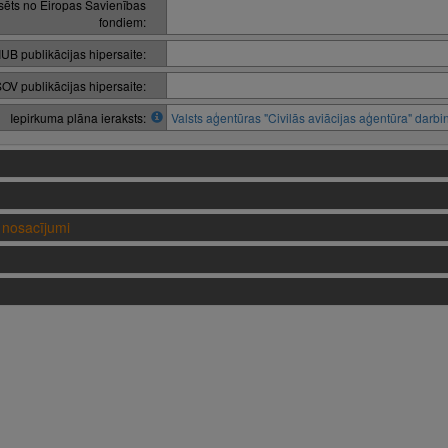
nsēts no Eiropas Savienības
fondiem:
IUB publikācijas hipersaite:
OV publikācijas hipersaite:
Iepirkuma plāna ieraksts:
Valsts aģentūras "Civilās aviācijas aģentūra" darb
nosacījumi