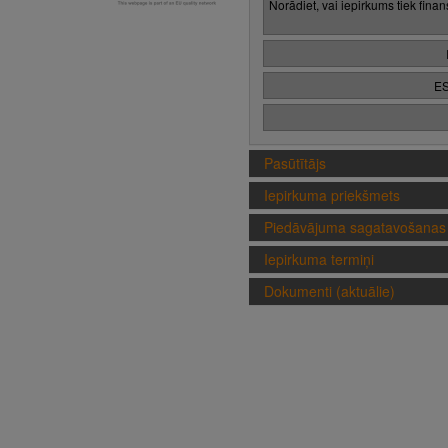
Norādiet, vai iepirkums tiek fina
ES
Pasūtītājs
Iepirkuma priekšmets
Piedāvājuma sagatavošanas 
Iepirkuma termiņi
Dokumenti (aktuālie)