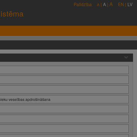
A
Palīdzība
|
A
|
EN
|
LV
A
sistēma
inieku veselības apdrošināšana