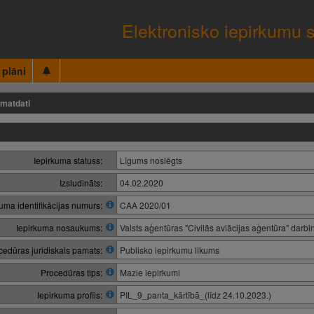
Elektronisko iepirkumu 
 plāni
matdati
Iepirkuma statuss:
Līgums noslēgts
Izsludināts:
04.02.2020
kuma identifikācijas numurs:
CAA 2020/01
Iepirkuma nosaukums:
Valsts aģentūras "Civilās aviācijas aģentūra" darb
cedūras juridiskais pamats:
Publisko iepirkumu likums
Procedūras tips:
Mazie iepirkumi
Iepirkuma profils:
PIL_9_panta_kārtībā_(līdz 24.10.2023.)