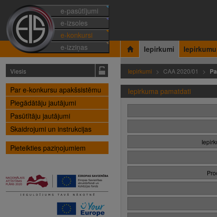
e-pasūtījumi
e-izsoles
e-konkursi
e-izziņas
Iepirkumi
Iepirkumu
Viesis
Iepirkumi
CAA 2020/01
Pa
Par e-konkursu apakšsistēmu
Iepirkuma pamatdati
Piegādātāju jautājumi
Pasūtītāju jautājumi
Skaidrojumi un instrukcijas
Iepir
Pieteikties paziņojumiem
Pro