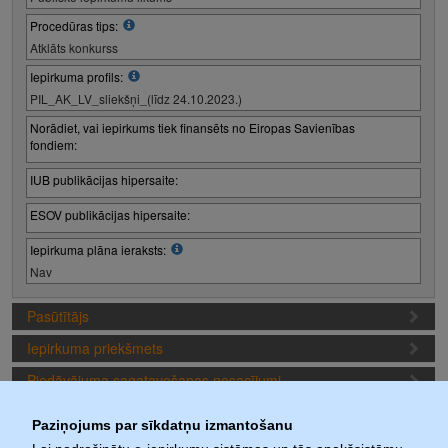
Procedūras tips:
Atklāts konkurss
Iepirkuma profils:
PIL_AK_LV_sliekšņi_(līdz 24.10.2023.)
Norādiet, vai iepirkums tiek finansēts no Eiropas Savienības
fondiem:
IUB publikācijas hipersaite:
ESOV publikācijas hipersaite:
Iepirkuma plāna ieraksts:
Nav
Pasūtītājs
Iepirkuma priekšmets
Piedāvājuma sagatavošanas nosacījumi
Iepirkuma termiņi
Paziņojums par sīkdatņu izmantošanu
Iepirkuma daļas