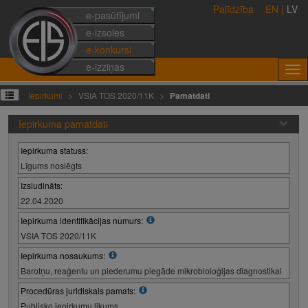
Palīdzība
EN
|
LV
e-pasūtījumi
e-izsoles
e-konkursi
e-izziņas
Iepirkumi
VSIA TOS 2020/11K
Pamatdati
Iepirkuma pamatdati
Iepirkuma statuss:
Līgums noslēgts
Izsludināts:
22.04.2020
Iepirkuma identifikācijas numurs:
VSIA TOS 2020/11K
Iepirkuma nosaukums:
Barotņu, reaģentu un piederumu piegāde mikrobioloģijas diagnostikai
Procedūras juridiskais pamats:
Publisko iepirkumu likums