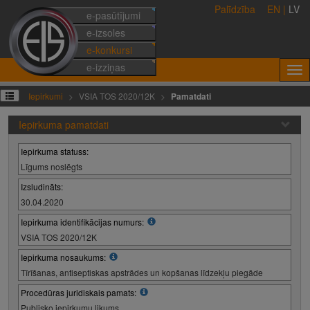
Palīdzība
EN
|
LV
e-pasūtījumi
e-izsoles
e-konkursi
e-izziņas
Iepirkumi
VSIA TOS 2020/12K
Pamatdati
Iepirkuma pamatdati
Iepirkuma statuss:
Līgums noslēgts
Izsludināts:
30.04.2020
Iepirkuma identifikācijas numurs:
VSIA TOS 2020/12K
Iepirkuma nosaukums:
Tīrīšanas, antiseptiskas apstrādes un kopšanas līdzekļu piegāde
Procedūras juridiskais pamats:
Publisko iepirkumu likums