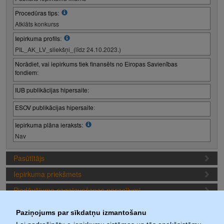
Procedūras tips:
Atklāts konkurss
Iepirkuma profils:
PIL_AK_LV_sliekšņi_(līdz 24.10.2023.)
Norādiet, vai iepirkums tiek finansēts no Eiropas Savienības
fondiem:
IUB publikācijas hipersaite:
ESOV publikācijas hipersaite:
Iepirkuma plāna ieraksts:
Nav
Pasūtītājs
Iepirkuma priekšmets
Piedāvājuma sagatavošanas nosacījumi
Iepirkuma termiņi
Paziņojums par sīkdatņu izmantošanu
Iepirkuma daļas