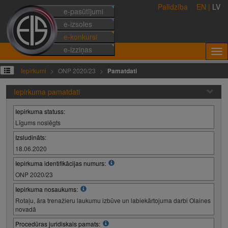
Palīdzība
EN
|
LV
e-pasūtījumi
e-izsoles
e-konkursi
e-izziņas
Iepirkumi
ONP 2020/23
Pamatdati
Iepirkuma pamatdati
Iepirkuma statuss:
Līgums noslēgts
Izsludināts:
18.06.2020
Iepirkuma identifikācijas numurs:
ONP 2020/23
Iepirkuma nosaukums:
Rotaļu, āra trenažieru laukumu izbūve un labiekārtojuma darbi Olaines
novadā
Procedūras juridiskais pamats: