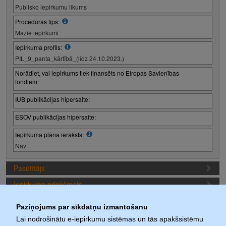
Publisko iepirkumu likums
Procedūras tips:
Mazie iepirkumi
Iepirkuma profils:
PIL_9_panta_kārtībā_(līdz 24.10.2023.)
Norādiet, vai iepirkums tiek finansēts no Eiropas Savienības
fondiem:
IUB publikācijas hipersaite:
ESOV publikācijas hipersaite:
Iepirkuma plāna ieraksts:
Nav
Pasūtītājs
Iepirkuma priekšmets
Piedāvājuma sagatavošanas nosacījumi
Paziņojums par sīkdatņu izmantošanu
Iepirkuma termiņi
Lai nodrošinātu e-iepirkumu sistēmas un tās apakšsistēmu