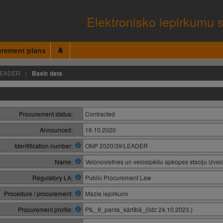
Elektronisko iepirkumu 
urement plans
LEADER
Basic data
Procurement status:
Contracted
Announced:
16.10.2020
Identification number:
ONP 2020/39/LEADER
Name:
Velonovietnes un velosipēdu apkopes staciju izve
Regulatory LA:
Public Procurement Law
Procedure / procurement:
Mazie iepirkumi
Procurement profile:
PIL_9_panta_kārtībā_(līdz 24.10.2023.)