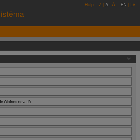
A
Help
|
A
|
EN
|
LV
A
sistēma
ide Olaines novadā