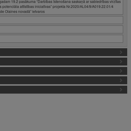
 gadam 19.2 pasākuma “Darbības īstenošana saskaņā ar sabiedrības virzītas
etas potenciāla attīstības iniciatīvas” projekta Nr.2020/AL04/9/A019.22.01/4
ide Olaines novadā” ietvaros