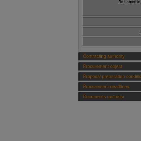
Reference to
Contracting authority
Procurement object
Proposal preparation conditi
Procurement deadlines
Documents (actuals)