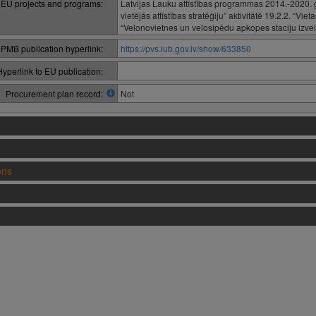
 EU projects and programs:
Latvijas Lauku attīstības programmas 2014.-2020.
vietējās attīstības stratēģiju” aktivitātē 19.2.2. “Vi
“Velonovietnes un velosipēdu apkopes staciju izve
PMB publication hyperlink:
https://pvs.iub.gov.lv/show/633850
Hyperlink to EU publication:
Procurement plan record:
Not
ons