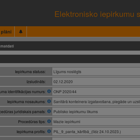
Elektronisko iepirkumu 
 plāni
matdati
Iepirkuma statuss:
Līgums noslēgts
Izsludināts:
02.12.2020
kuma identifikācijas numurs:
ONP 2020/44
Iepirkuma nosaukums:
Sanitārā konteinera izgatavošana, piegāde un uzs
cedūras juridiskais pamats:
Publisko iepirkumu likums
Procedūras tips:
Mazie iepirkumi
Iepirkuma profils:
PIL_9_panta_kārtībā_(līdz 24.10.2023.)