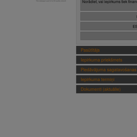
Norādiet, vai iepirkums tiek fina
ES
Pasūtītājs
Iepirkuma priekšmets
Piedāvājuma sagatavošanas 
Iepirkuma termiņi
Dokumenti (aktuālie)