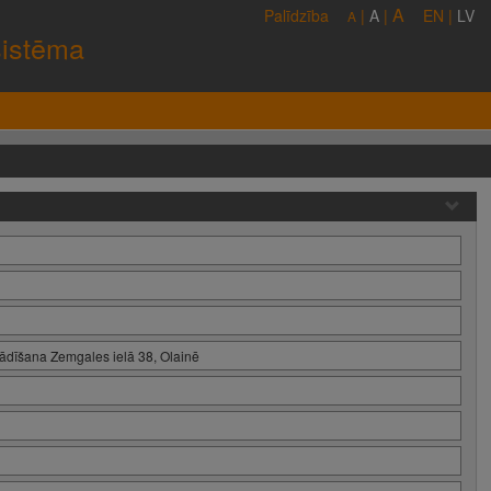
A
Palīdzība
|
A
|
EN
|
LV
A
sistēma
tādīšana Zemgales ielā 38, Olainē