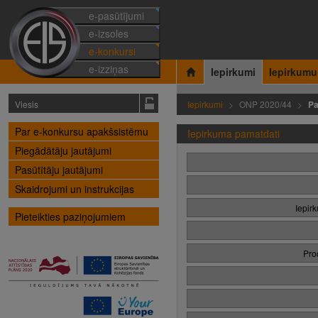
e-pasūtījumi
e-izsoles
e-konkursi
e-izziņas
Iepirkumi
Iepirkumu
Viesis
Iepirkumi
ONP 2020/44
Pa
Par e-konkursu apakšsistēmu
Iepirkuma pamatdati
Piegādātāju jautājumi
Pasūtītāju jautājumi
Skaidrojumi un instrukcijas
Iepir
Pieteikties paziņojumiem
Pro